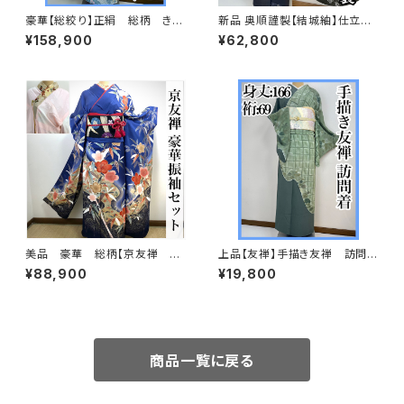
豪華【総絞り】正絹 総柄 きぬ
新品 奥順謹製【結城紬】仕立て
たや調 振袖セット s676
上り おく玉 正絹 さが美 s74
¥158,900
¥62,800
8
美品 豪華 総柄【京友禅 古
上品【友禅】手描き友禅 訪問着
典柄】正絹 振袖セット q993
正絹s697
¥88,900
¥19,800
商品一覧に戻る