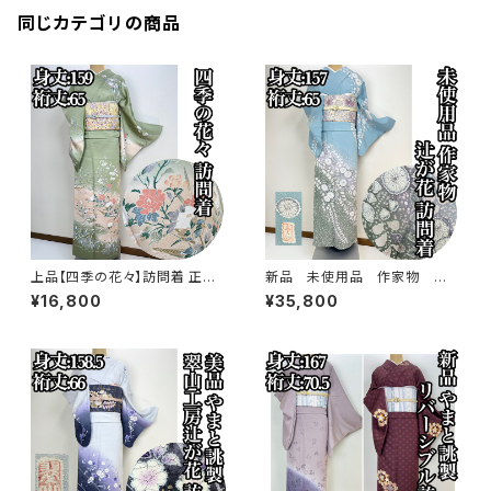
同じカテゴリの商品
上品【四季の花々】訪問着 正絹
新品 未使用品 作家物 絞り
袷 s779
染め【辻ヶ花 】訪問着 正絹 袷 s
¥16,800
¥35,800
778