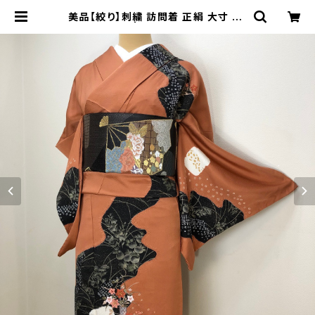
美品【絞り】刺繍 訪問着 正絹 大寸 b5
91 | 着物 夢美月