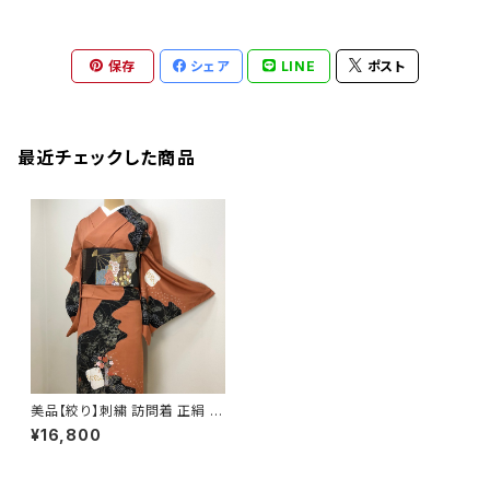
保存
シェア
LINE
ポスト
最近チェックした商品
美品【絞り】刺繍 訪問着 正絹 大
寸 b591
¥16,800