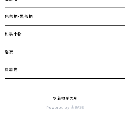
色留袖・黒留袖
和装小物
浴衣
夏着物
© 着物 夢美月
Powered by