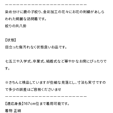
ーーーーーーーーーーーーーーーーーーーーーー
染め分けに鹿の子絞り、金彩加工の花々にお花の刺繍があしら
われた綺麗な訪問着です。
絞りの共八掛
【状態】
目立った傷汚れなく状態良いお品です。
七五三や入学式、卒業式、結婚式など華やかなお席にぴったりで
す。
※きちんと検品していますが些細な見落とし、寸法も実寸ですの
で多少の誤差はご容赦くださいませ
ーーーーーーーーーーーーーーーーーーーーーー
【適応身長】167cm位まで着用可能です。
着物 正絹