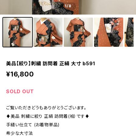
1
/8
美品【絞り】刺繍 訪問着 正絹 大寸 b591
¥16,800
SOLD OUT
ご覧いただきどうもありがとうございます。
♦︎美品 刺繍に絞り 正絹 訪問着(袷）です♦︎
手縫い仕立て (お着物単品)
希少な大寸法