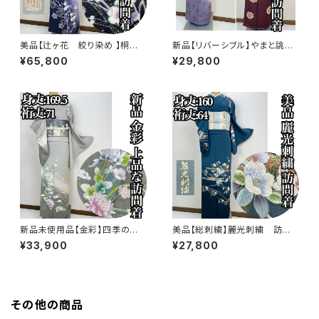
美品【辻ヶ花 絞り染め 】桐谷
新品【リバーシブル】やまと誂
翠山工房 訪問着 正絹 袷 s77
製 正絹 袷 訪問着s771
¥65,800
¥29,800
3
新品未使用品【金彩】四季の
美品【総刺繍】麗光刺繍 訪問
花々 訪問着 正絹 袷 ガード加
着 正絹 袷 s761
¥33,900
¥27,800
工済s763
その他の商品