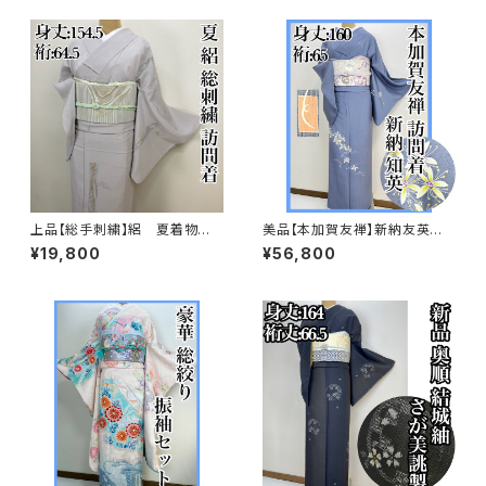
上品【総手刺繍】絽 夏着物
美品【本加賀友禅】新納友英
訪問着 正絹 s231
紬 訪問着 正絹 袷s665
¥19,800
¥56,800