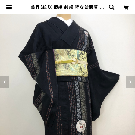
美品【絞り】縦縞 刺繍 粋な訪問着 正
絹 b721 | 着物 夢美月