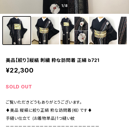
1
/8
美品【絞り】縦縞 刺繍 粋な訪問着 正絹 b721
¥22,300
SOLD OUT
ご覧いただきどうもありがとうございます。
♦︎美品 縦縞に絞り正絹 粋な訪問着(袷）です♦︎
手縫い仕立て (お着物単品)1つ縫い紋
ーーーーーーーーーーーーーーーーーーーーーー