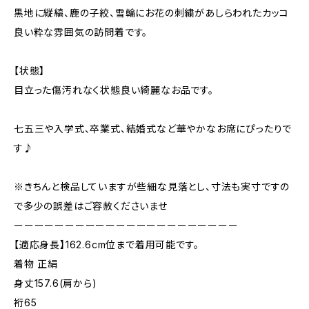
黒地に縦縞、鹿の子絞、雪輪にお花の刺繍があしらわれたカッコ
良い粋な雰囲気の訪問着です。
【状態】
目立った傷汚れなく状態良い綺麗なお品です。
七五三や入学式、卒業式、結婚式など華やかなお席にぴったりで
す♪
※きちんと検品していますが些細な見落とし、寸法も実寸ですの
で多少の誤差はご容赦くださいませ
ーーーーーーーーーーーーーーーーーーーーーー
【適応身長】162.6cm位まで着用可能です。
着物 正絹
身丈157.6(肩から)
裄65