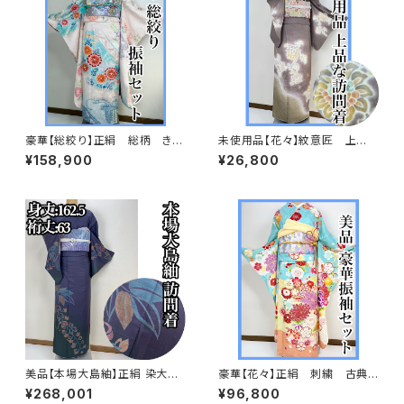
豪華【総絞り】正絹 総柄 きぬ
未使用品【花々】紋意匠 上
たや調 振袖セット s676
品 訪問着 正絹 袷s666
¥158,900
¥26,800
美品【本場大島紬】正絹 染大島
豪華【花々】正絹 刺繍 古典
紬 訪問着s776
柄 振袖セット s703
¥268,001
¥96,800