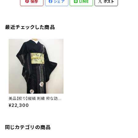
保存
シェア
LINE
ポスト
最近チェックした商品
美品【絞り】縦縞 刺繍 粋な訪問
着 正絹 b721
¥22,300
同じカテゴリの商品