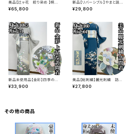
美品【辻ヶ花 絞り染め 】桐谷
新品【リバーシブル】やまと誂
翠山工房 訪問着 正絹 袷 s77
製 正絹 袷 訪問着s771
¥65,800
¥29,800
3
新品未使用品【金彩】四季の
美品【総刺繍】麗光刺繍 訪問
花々 訪問着 正絹 袷 ガード加
着 正絹 袷 s761
¥33,900
¥27,800
工済s763
その他の商品