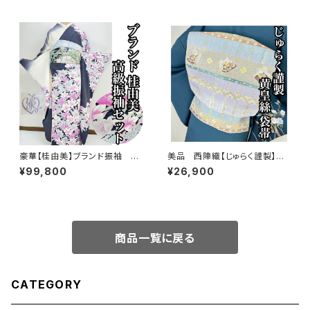
豪華【桂由美】ブランド振袖 正
美品 西陣織【じゅらく謹製】黄
絹 華麗 振袖セット s746
皇絲 落款 正絹 袋帯s762
¥99,800
¥26,900
商品一覧に戻る
CATEGORY