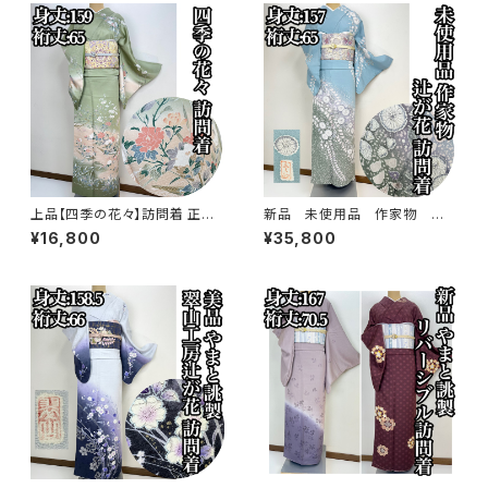
上品【四季の花々】訪問着 正絹
新品 未使用品 作家物 絞り
袷 s779
染め【辻ヶ花 】訪問着 正絹 袷 s
¥16,800
¥35,800
778