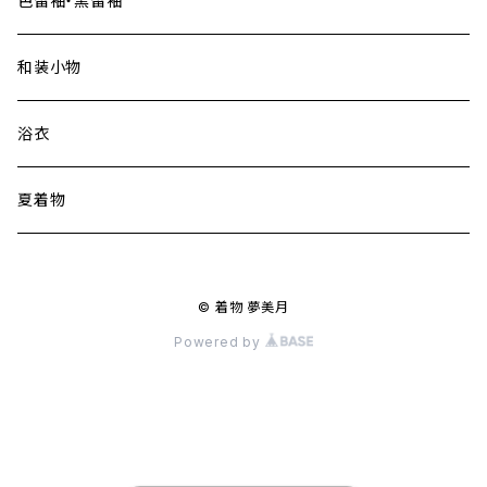
色留袖・黒留袖
和装小物
浴衣
夏着物
© 着物 夢美月
Powered by