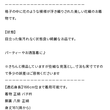
ーーーーーーーーーーーーーーーーーーーーーー
格子の中に花のような模様が浮き織りされた美しい花織のお着
物です。
【状態】
目立った傷汚れなく状態良い綺麗なお品です。
パーティーやお洒落着に♪
※きちんと検品していますが些細な見落とし、寸法も実寸ですの
で多少の誤差はご容赦くださいませ
ーーーーーーーーーーーーーーーーーーーーーー
【適応身長】166cm位まで着用可能です。
着物 正絹 バチ衿
胴裏 八掛 正絹
身丈161(肩から)