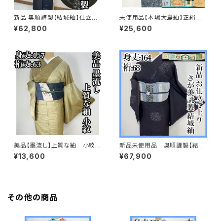
新品 奥順謹製【結城紬】仕立て
未使用品【本場大島紬】正絹 9
上り おく玉 正絹 さが美 s74
マルキ 小紋 s731
¥62,800
¥25,600
8
美品【墨流し】上質な紬 小紋
新品未使用品 奥順謹製【結城
正絹 着物 袷s718
紬】お仕立て上り おく玉 正絹
¥13,600
¥67,900
さが美 証紙s715
その他の商品