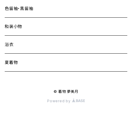
色留袖・黒留袖
和装小物
浴衣
夏着物
© 着物 夢美月
Powered by