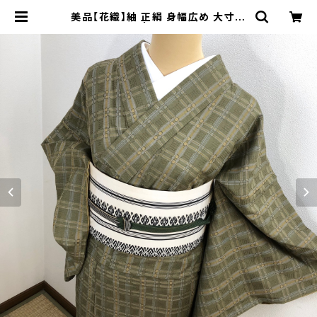
美品【花織】紬 正絹 身幅広め 大寸法
b992 | 着物 夢美月