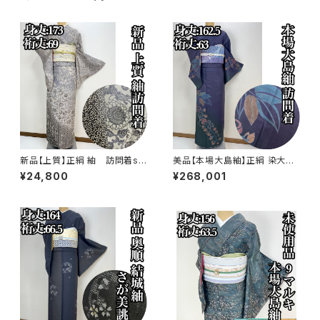
新品【上質】正絹 紬 訪問着s7
美品【本場大島紬】正絹 染大島
80
紬 訪問着s776
¥24,800
¥268,001