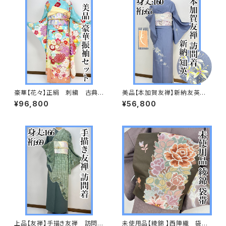
豪華【花々】正絹 刺繍 古典
美品【本加賀友禅】新納友英
柄 振袖セット s703
紬 訪問着 正絹 袷s665
¥96,800
¥56,800
上品【友禅】手描き友禅 訪問着
未使用品【綾錦 】西陣織 袋