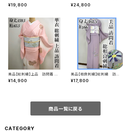
正絹s697
帯 正絹 s667
¥19,800
¥24,800
美品【総刺繍】上品 訪問着 単
美品【相良刺繍】総刺繍 訪問
衣 s182
着 正絹 袷 s694
¥14,900
¥17,800
商品一覧に戻る
CATEGORY