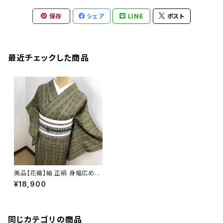
保存
シェア
LINE
ポスト
最近チェックした商品
美品【花織】紬 正絹 身幅広め
大寸法b992
¥18,900
同じカテゴリの商品