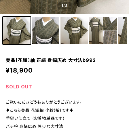
1
/8
美品【花織】紬 正絹 身幅広め 大寸法b992
¥18,900
SOLD OUT
ご覧いただきどうもありがとうございます。
♦︎こちら美品 花織紬 小紋(袷)です♦︎
手縫い仕立て (お着物単品です)
バチ衿 身幅広め 希少な大寸法