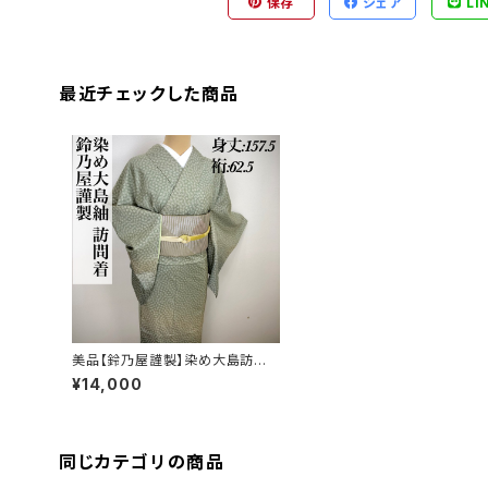
保存
シェア
LI
最近チェックした商品
美品【鈴乃屋謹製】染め大島訪問
着 正絹q535
¥14,000
同じカテゴリの商品