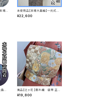
 本場大
未使用品【本場大島紬】一元式
け付s
唐花 正絹 小紋 s632
¥22,600
大島紬
美品【辻ヶ花 】膨れ織 袋帯 正絹
q269
¥19,800