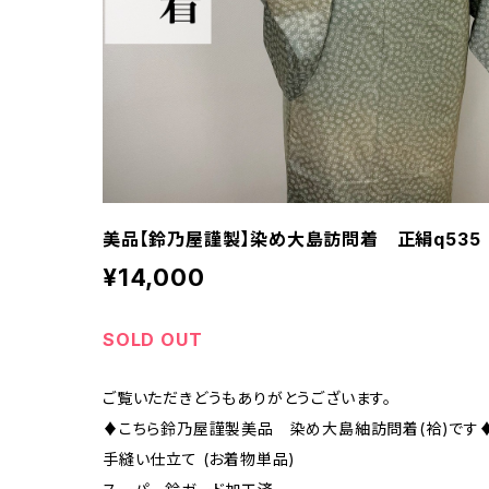
美品【鈴乃屋謹製】染め大島訪問着 正絹q535
¥14,000
SOLD OUT
ご覧いただきどうもありがとうございます。
♦︎こちら鈴乃屋謹製美品 染め大島紬訪問着(袷)です♦
手縫い仕立て (お着物単品)