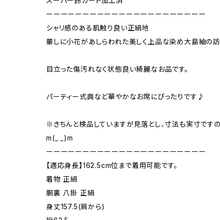
スーパー鈴ガード加工済
ーーーーーーーーーーーーーーーーーーーーーー
シャリ感のある肌触り良い正絹地
暈しに小花があしらわれた美しく上品な染め大島紬の訪
目立った傷汚れなく状態良い綺麗なお品です。
パーティー式典など華やかなお席にぴったりです♪
※きちんと検品していますが見落とし、寸法も実寸です
m(_ _)m
ーーーーーーーーーーーーーーーーーーーーーー
【適応身長】162.5cm位まで着用可能です。
着物 正絹
胴裏 八掛 正絹
身丈157.5(肩から)