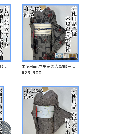
紬】寿
未使用品【本場奄美大島紬】手織
絹 小
正絹 9マルキ 小紋 s702
¥26,800