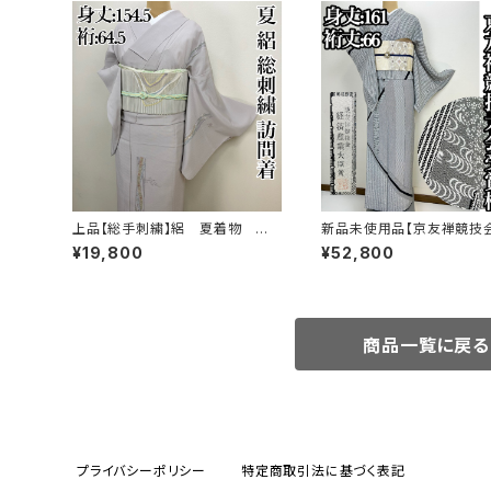
上品【総手刺繍】絽 夏着物 訪
新品未使用品【京友禅競技
問着 正絹 s231
受賞柄】正絹 袷 訪問着s75
¥19,800
¥52,800
商品一覧に戻る
プライバシーポリシー
特定商取引法に基づく表記