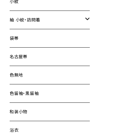
小紋
紬 小紋・訪問着
大島紬
袋帯
名古屋帯
色無地
色留袖・黒留袖
和装小物
浴衣