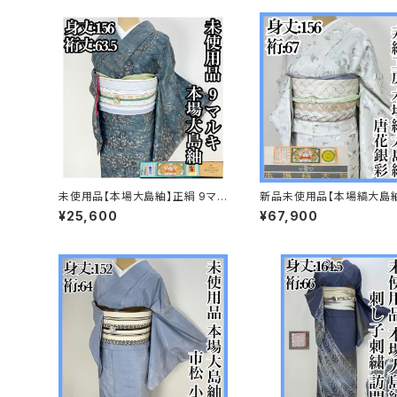
未使用品【本場大島紬】正絹 9マル
新品未使用品【本場縞大島
キ 小紋 s731
紬工房 お仕立て上り 正
¥25,600
¥67,900
紋 s712