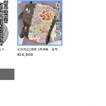
会大会
未使用品【綾錦 】西陣織 袋帯
8
正絹 s667
¥24,800