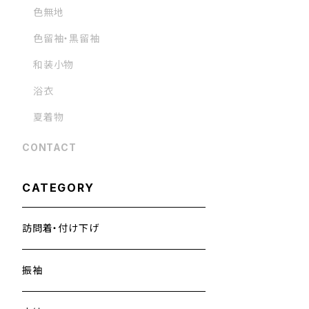
色無地
色留袖・黒留袖
和装小物
浴衣
夏着物
CONTACT
CATEGORY
訪問着・付け下げ
振袖