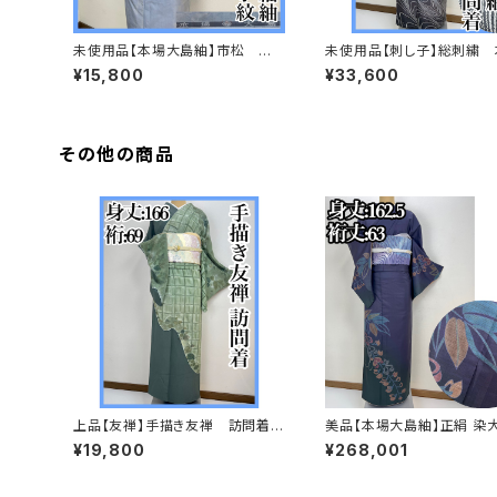
未使用品【本場大島紬】市松 正
未使用品【刺し子】総刺繍
絹 小紋 s675
島紬 訪問着 正絹 袷 しつ
¥15,800
¥33,600
636
その他の商品
上品【友禅】手描き友禅 訪問着
美品【本場大島紬】正絹 染
正絹s697
訪問着s776
¥19,800
¥268,001