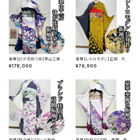
豪華【辻が花絞り染】翠山工房正
豪華【レトロモダン】正絹 片身
絹 振袖セット s760
変わり 振袖セット s750
¥178,000
¥76,900
豪華【桂由美】ブランド振袖 正
豪華【総絞り】正絹 華麗 振袖