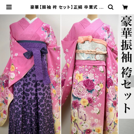
豪華【振袖 袴 セット】正絹 卒業式 成
人式 振袖セット q866 | 着物 夢美月