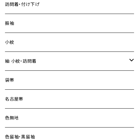
訪問着・付け下げ
振袖
小紋
紬 小紋・訪問着
大島紬
袋帯
名古屋帯
色無地
色留袖・黒留袖