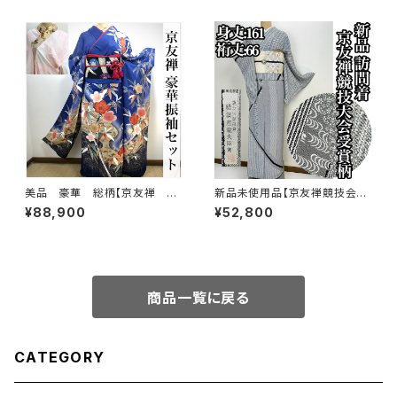
美品 豪華 総柄【京友禅 古
新品未使用品【京友禅競技会大
典柄】正絹 振袖セット q993
会受賞柄】正絹 袷 訪問着s758
¥88,900
¥52,800
商品一覧に戻る
CATEGORY