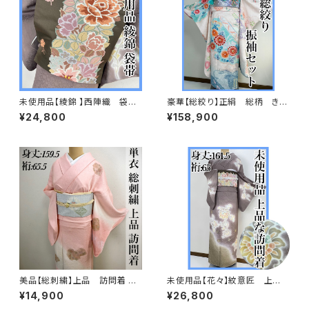
未使用品【綾錦 】西陣織 袋
豪華【総絞り】正絹 総柄 きぬ
帯 正絹 s667
たや調 振袖セット s676
¥24,800
¥158,900
美品【総刺繍】上品 訪問着 単
未使用品【花々】紋意匠 上
衣 s182
品 訪問着 正絹 袷s666
¥14,900
¥26,800