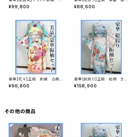
絹 華麗 振袖セット s746
セット s723
¥99,800
¥88,600
豪華【花々】正絹 刺繍 古典
豪華【総絞り】正絹 総柄 きぬ
柄 振袖セット s703
たや調 振袖セット s676
¥96,800
¥158,900
その他の商品