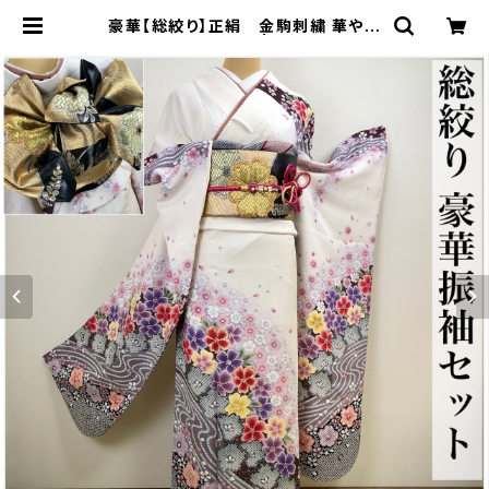
豪華【総絞り】正絹 金駒刺繍 華やか
振袖セット q875 | 着物 夢美月