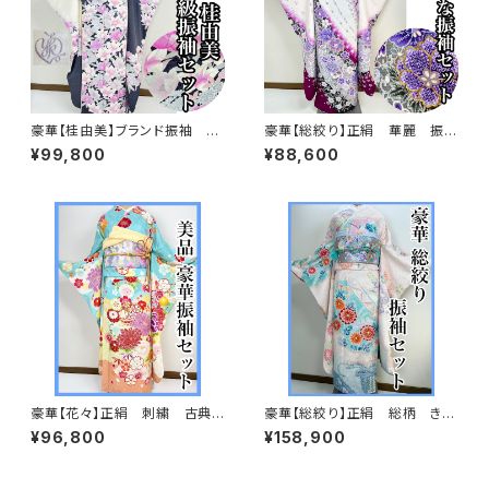
豪華【桂由美】ブランド振袖 正
豪華【総絞り】正絹 華麗 振袖
絹 華麗 振袖セット s746
セット s723
¥99,800
¥88,600
豪華【花々】正絹 刺繍 古典
豪華【総絞り】正絹 総柄 きぬ
柄 振袖セット s703
たや調 振袖セット s676
¥96,800
¥158,900