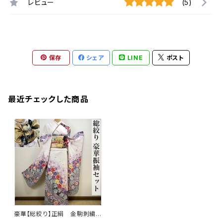
レビュー
(5)
保存
シェア
LINE
ポスト
最近チェックした商品
豪華【総絞り】正絹 金駒刺繍
華やか振袖セット q875