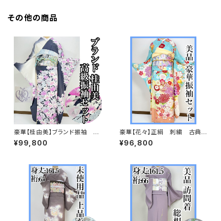
その他の商品
豪華【桂由美】ブランド振袖 正
豪華【花々】正絹 刺繍 古典
絹 華麗 振袖セット s746
柄 振袖セット s703
¥99,800
¥96,800