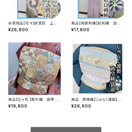
未使用品【花々】紋意匠 上
美品【相良刺繍】総刺繍 訪問
品 訪問着 正絹 袷s666
着 正絹 袷 s694
¥26,800
¥17,800
美品【辻ヶ花 】膨れ織 袋帯 正
美品 西陣織【じゅらく謹製】黄
絹 q269
皇絲 落款 正絹 袋帯s762
¥19,800
¥26,900