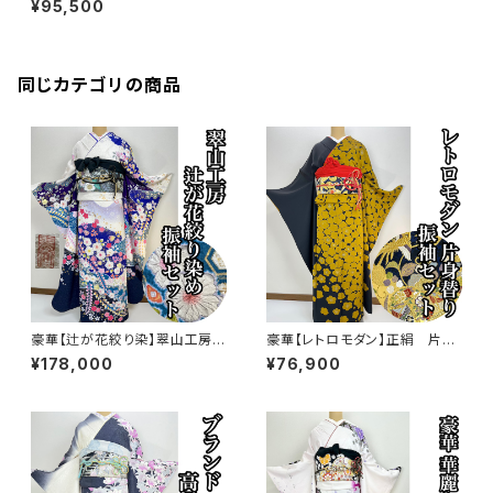
¥95,500
同じカテゴリの商品
豪華【辻が花絞り染】翠山工房正
豪華【レトロモダン】正絹 片身
絹 振袖セット s760
変わり 振袖セット s750
¥178,000
¥76,900