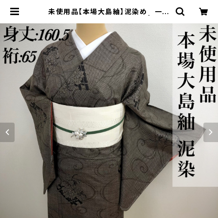
未使用品【本場大島紬】泥染め 一元
式 正絹 小紋 仕付け付q996 | 着物
夢美月