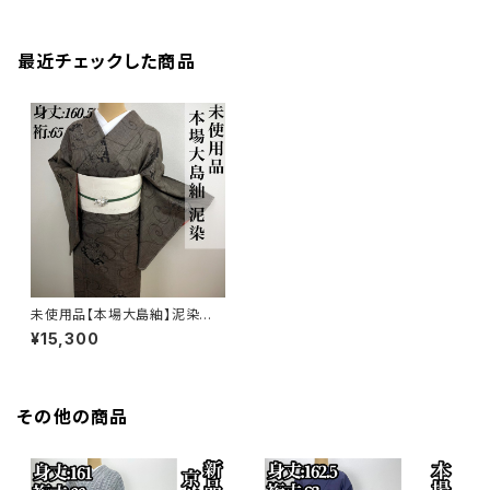
最近チェックした商品
未使用品【本場大島紬】泥染
め 一元式 正絹 小紋 仕付け付
¥15,300
q996
その他の商品