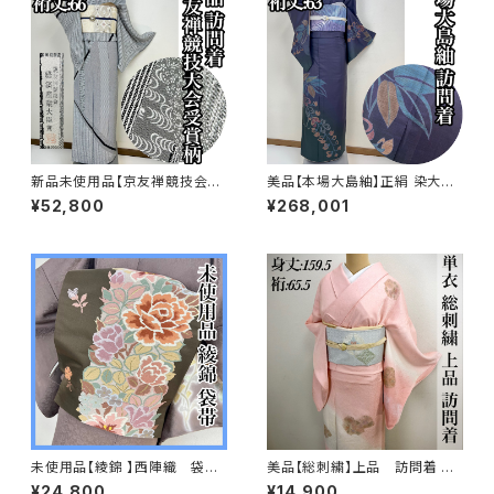
新品未使用品【京友禅競技会大
美品【本場大島紬】正絹 染大島
会受賞柄】正絹 袷 訪問着s758
紬 訪問着s776
¥52,800
¥268,001
未使用品【綾錦 】西陣織 袋
美品【総刺繍】上品 訪問着 単
帯 正絹 s667
衣 s182
¥24,800
¥14,900