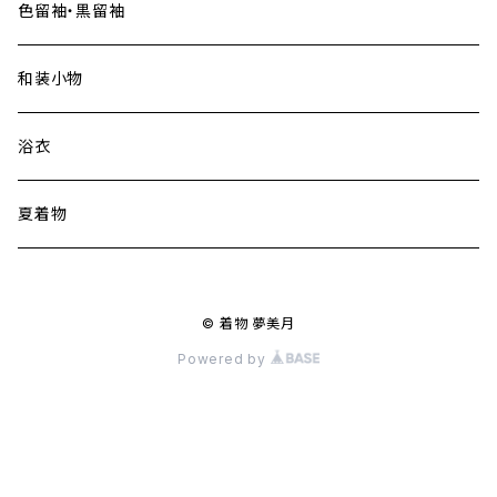
色留袖・黒留袖
和装小物
浴衣
夏着物
© 着物 夢美月
Powered by