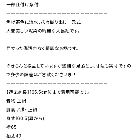
一部仕付け糸付
ーーーーーーーーーーーーーーーーーーーーーー
焦げ茶色に流水、花々織り出し一元式
大変美しい泥染の綺麗な大島紬です。
目立った傷汚れなく綺麗なお品です。
※きちんと検品していますが些細な見落とし、寸法も実寸ですの
で多少の誤差はご容赦くださいませ
ーーーーーーーーーーーーーーーーーーーーーー
【適応身長】165.5cm位まで着用可能です。
着物 正絹
胴裏 八掛 正絹
身丈160.5(肩から)
裄65
袖丈49