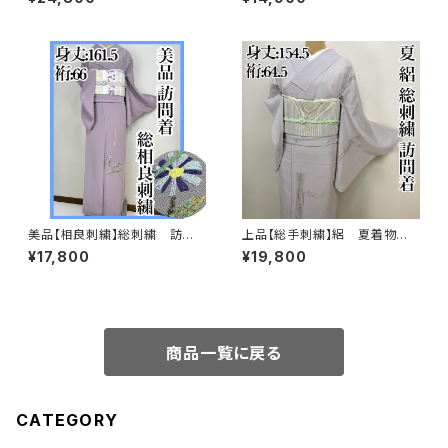
美品【相良刺繍】総刺繍 訪問
上品【総手刺繍】絽 夏着物
着 正絹 袷 s694
訪問着 正絹 s231
¥17,800
¥19,800
商品一覧に戻る
CATEGORY