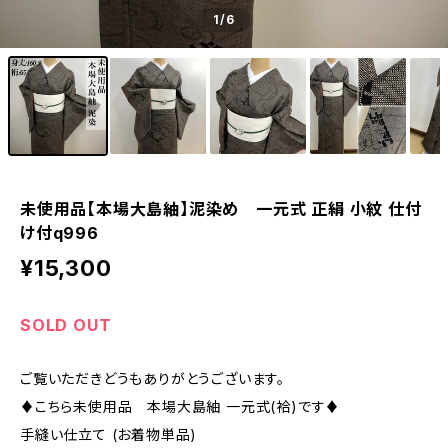
1
/6
未使用品【本場大島紬】泥染め 一元式 正絹 小紋 仕付
け付q996
¥15,300
SOLD OUT
ご覧いただきどうもありがとうございます。
♦︎こちら未使用品 本場大島紬 一元式(袷)です♦︎
手縫い仕立て (お着物単品)