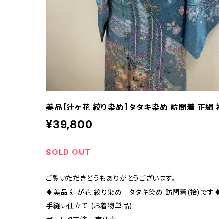
美品【辻ヶ花 絞り染め】タタキ染め 訪問着 正絹 袷
¥39,800
SOLD OUT
ご覧いただきどうもありがとうございます。
♦︎美品 辻が花 絞り染め タタキ染め 訪問着(袷)です♦
手縫い仕立て (お着物単品)