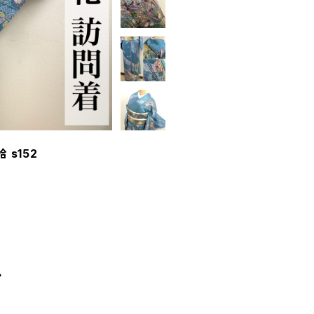
 s152
︎