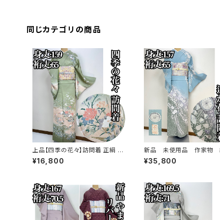
同じカテゴリの商品
上品【四季の花々】訪問着 正絹 袷
新品 未使用品 作家物 
s779
め【辻ヶ花 】訪問着 正絹 袷 
¥16,800
¥35,800