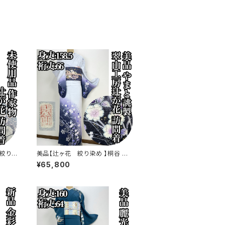
絞り染
美品【辻ヶ花 絞り染め 】桐谷 翠
s778
山工房 訪問着 正絹 袷 s773
¥65,800