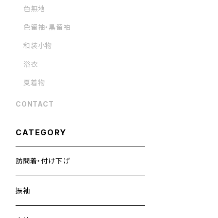
色無地
色留袖・黒留袖
和装小物
浴衣
夏着物
CONTACT
CATEGORY
訪問着・付け下げ
振袖