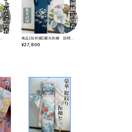
美品【総刺繍】麗光刺繍 訪問着
ド加工
正絹 袷 s761
¥27,800