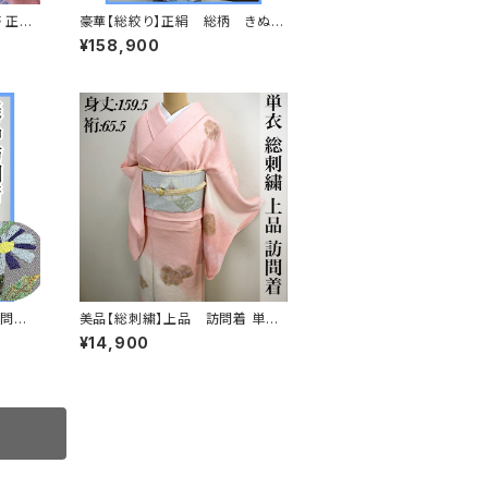
 正絹
豪華【総絞り】正絹 総柄 きぬた
や調 振袖セット s676
¥158,900
訪問着
美品【総刺繍】上品 訪問着 単
衣 s182
¥14,900