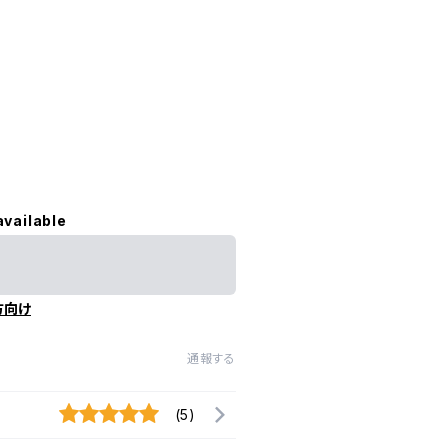
available
方向け
通報する
(5)