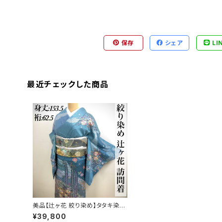
保存
シェア
LI
最近チェックした商品
美品【辻ヶ花 絞り染め】タタキ染め
訪問着 正絹 袷 s152
¥39,800