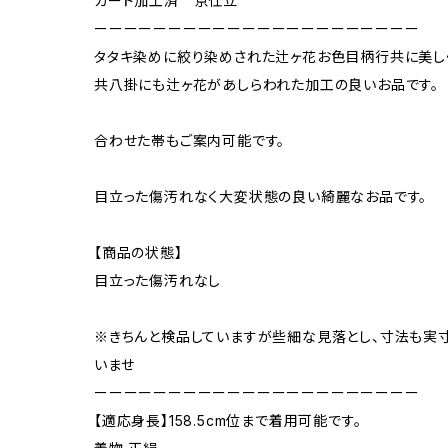
ガード加工済 京仕立
ーーーーーーーーーーーーーーーーーーーーーー
タタキ染めに絞り染めされた辻ヶ花お色目柄行共に美し
共八掛にも辻ヶ花があしらわれた加工の良いお品です。
合わせた帯もご案内可能です。
目立った傷汚れなく大変状態の良い綺麗なお品です。
【商品の状態】
目立った傷汚れなし
※きちんと検品していますが些細な見落とし、寸法も実
いませ
ーーーーーーーーーーーーーーーーーーーーーー
【適応身長】158.5cm位まで着用可能です。