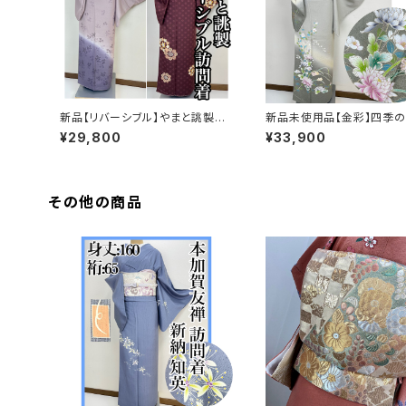
新品【リバーシブル】やまと誂製
新品未使用品【金彩】四季の
正絹 袷 訪問着s771
花々 訪問着 正絹 袷 ガー
¥29,800
¥33,900
済s763
その他の商品