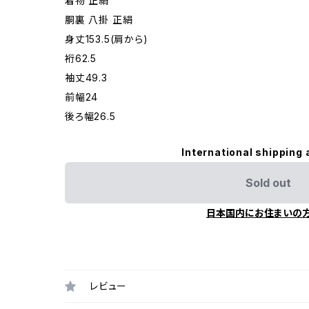
着物 正絹
胴裏 八掛 正絹
身丈153.5(肩から)
裄62.5
袖丈49.3
前幅24
後ろ幅26.5
International shipping 
Sold out
日本国内にお住まいの
レビュー