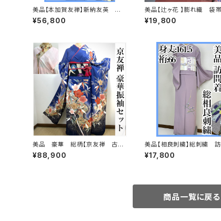
美品【本加賀友禅】新納友英
美品【辻ヶ花 】膨れ織 袋帯
紬 訪問着 正絹 袷s665
q269
¥56,800
¥19,800
美品 豪華 総柄【京友禅 古典
美品【相良刺繍】総刺繍 
柄】正絹 振袖セット q993
正絹 袷 s694
¥88,900
¥17,800
商品一覧に戻る