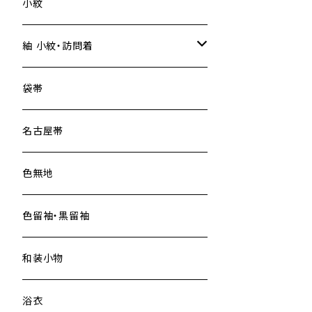
小紋
紬 小紋・訪問着
大島紬
袋帯
名古屋帯
色無地
色留袖・黒留袖
和装小物
浴衣