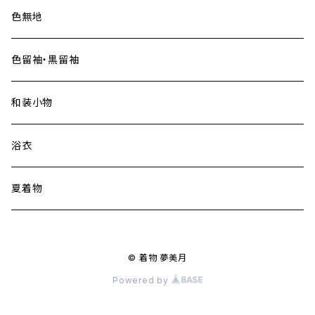
色無地
色留袖・黒留袖
和装小物
浴衣
夏着物
© 着物 夢美月
Powered by