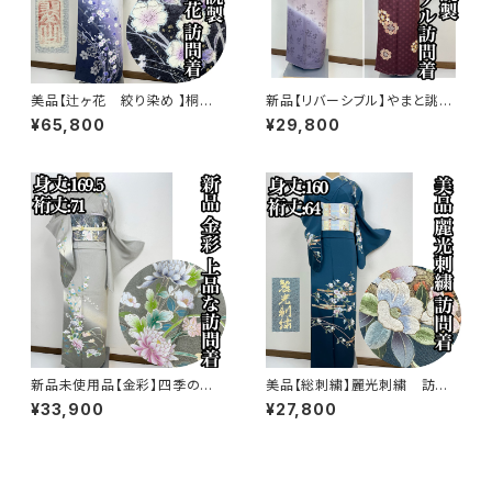
美品【辻ヶ花 絞り染め 】桐谷
新品【リバーシブル】やまと誂
翠山工房 訪問着 正絹 袷 s77
製 正絹 袷 訪問着s771
¥65,800
¥29,800
3
新品未使用品【金彩】四季の
美品【総刺繍】麗光刺繍 訪問
花々 訪問着 正絹 袷 ガード加
着 正絹 袷 s761
¥33,900
¥27,800
工済s763