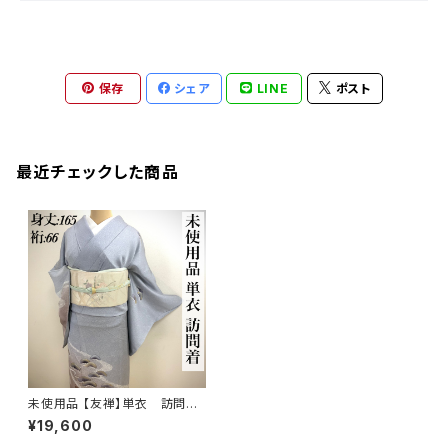
保存
シェア
LINE
ポスト
最近チェックした商品
未使用品 【友禅】単衣 訪問着
正絹 仕付け付s172
¥19,600