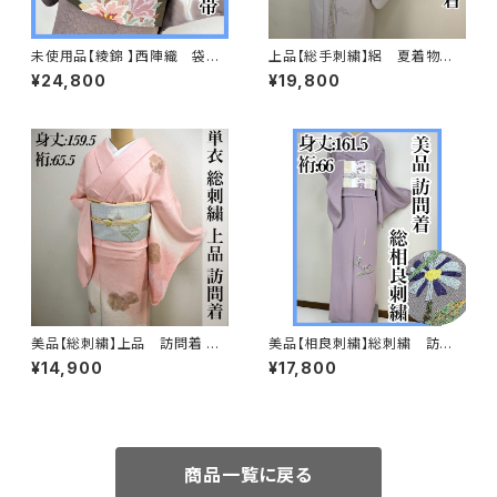
未使用品【綾錦 】西陣織 袋
上品【総手刺繍】絽 夏着物
帯 正絹 s667
訪問着 正絹 s231
¥24,800
¥19,800
美品【総刺繍】上品 訪問着 単
美品【相良刺繍】総刺繍 訪問
衣 s182
着 正絹 袷 s694
¥14,900
¥17,800
商品一覧に戻る