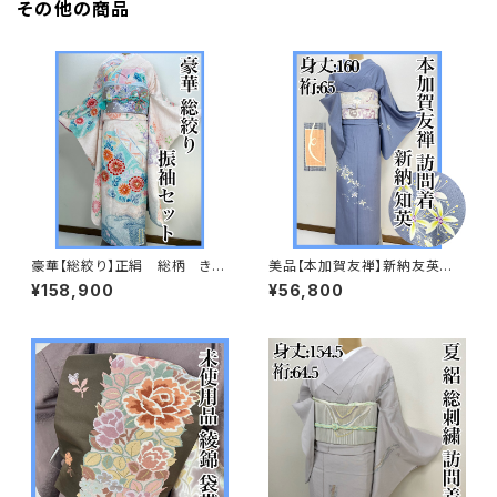
その他の商品
豪華【総絞り】正絹 総柄 きぬ
美品【本加賀友禅】新納友英
たや調 振袖セット s676
紬 訪問着 正絹 袷s665
¥158,900
¥56,800