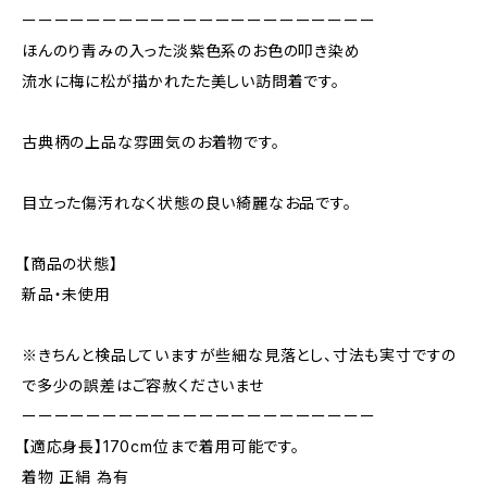
ーーーーーーーーーーーーーーーーーーーーーー
ほんのり青みの入った淡紫色系のお色の叩き染め
流水に梅に松が描かれたた美しい訪問着です。
古典柄の上品な雰囲気のお着物です。
目立った傷汚れなく状態の良い綺麗なお品です。
【商品の状態】
新品・未使用
※きちんと検品していますが些細な見落とし、寸法も実寸ですの
で多少の誤差はご容赦くださいませ
ーーーーーーーーーーーーーーーーーーーーーー
【適応身長】170cm位まで着用可能です。
着物 正絹 為有