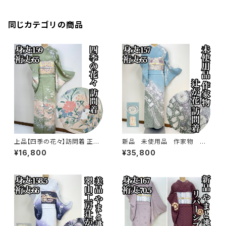
同じカテゴリの商品
上品【四季の花々】訪問着 正絹
新品 未使用品 作家物 絞り
袷 s779
染め【辻ヶ花 】訪問着 正絹 袷 s
¥16,800
¥35,800
778