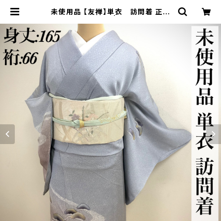
未使用品 【友禅】単衣 訪問着 正絹
仕付け付s172 | 着物 夢美月