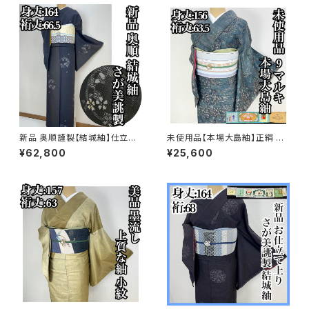
新品 奥順謹製【結城紬】仕立て
未使用品【本場大島紬】正絹 9
上り おく玉 正絹 さが美 s74
マルキ 小紋 s731
¥62,800
¥25,600
8