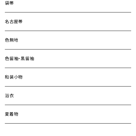
大島紬
袋帯
名古屋帯
色無地
色留袖・黒留袖
和装小物
浴衣
夏着物