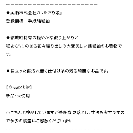
ーーーーーーーーーーーーーーーーーーーーー
♦︎奥順株式会社『はたおり娘』
登録商標 手織結城紬
♦︎結城紬特有の軽やかな織り上がりと
程よくハリのある花々織り出しの大変美しい結城紬のお着物で
す。
♦︎目立った傷汚れ無く仕付け糸の残る綺麗なお品です。
【商品の状態】
新品・未使用
※きちんと検品していますが些細な見落とし、寸法も実寸ですの
で多少の誤差はご容赦くださいませ
ーーーーーーーーーーーーーーーーーーーーーー