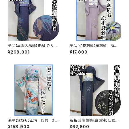
美品【本場大島紬】正絹 染大島
美品【相良刺繍】総刺繍 訪問
紬 訪問着s776
着 正絹 袷 s694
¥268,001
¥17,800
豪華【総絞り】正絹 総柄 きぬ
新品 奥順謹製【結城紬】仕立て
たや調 振袖セット s676
上り おく玉 正絹 さが美 s74
¥158,900
¥62,800
8