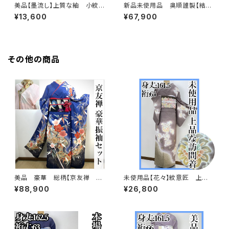
美品【墨流し】上質な紬 小紋
新品未使用品 奥順謹製【結城
正絹 着物 袷s718
紬】お仕立て上り おく玉 正絹
¥13,600
¥67,900
さが美 証紙s715
その他の商品
美品 豪華 総柄【京友禅 古
未使用品【花々】紋意匠 上
典柄】正絹 振袖セット q993
品 訪問着 正絹 袷s666
¥88,900
¥26,800