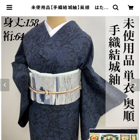
未使用品【手織結城紬】奥順 はたお
り娘 正絹 小紋 仕付 単衣 証紙付
s181 | 着物 夢美月