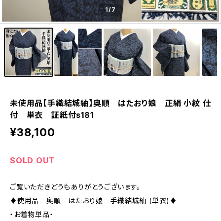
1
/7
未使用品【手織結城紬】奥順 はたおり娘 正絹 小紋 仕
付 単衣 証紙付s181
¥38,100
SOLD OUT
ご覧いただきどうもありがとうございます。
♦︎使用品 奥順 はたおり娘 手織結城紬 (単衣)♦︎
・お着物単品・