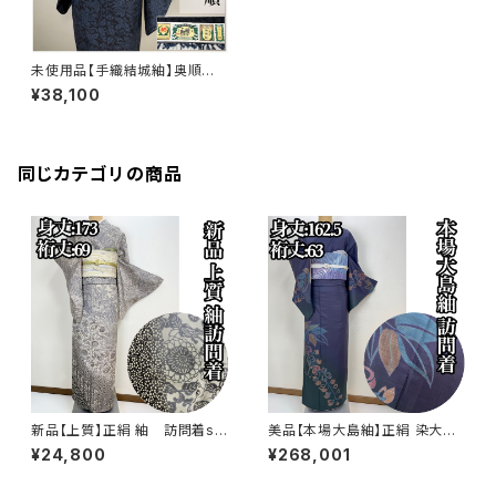
未使用品【手織結城紬】奥順
はたおり娘 正絹 小紋 仕付
¥38,100
単衣 証紙付s181
同じカテゴリの商品
新品【上質】正絹 紬 訪問着s7
美品【本場大島紬】正絹 染大島
80
紬 訪問着s776
¥24,800
¥268,001