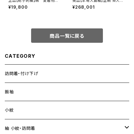
上品【総手刺繍】絽 夏着物
美品【本場大島紬】正絹 染大島
訪問着 正絹 s231
紬 訪問着s776
¥19,800
¥268,001
商品一覧に戻る
CATEGORY
訪問着・付け下げ
振袖
小紋
紬 小紋・訪問着