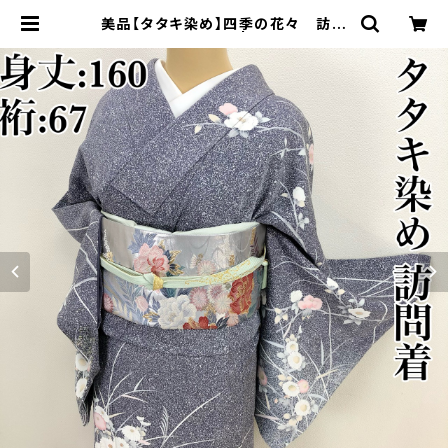
美品【タタキ染め】四季の花々 訪問
着正絹 袷s209 | 着物 夢美月