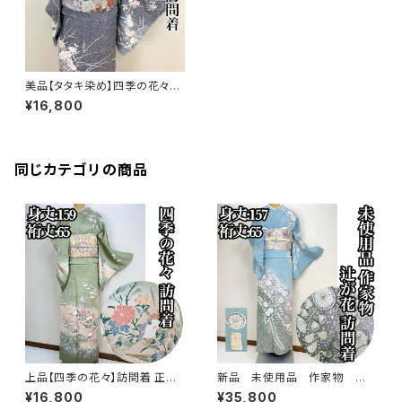
美品【タタキ染め】四季の花々
訪問着正絹 袷s209
¥16,800
同じカテゴリの商品
上品【四季の花々】訪問着 正絹
新品 未使用品 作家物 絞り
袷 s779
染め【辻ヶ花 】訪問着 正絹 袷 s
¥16,800
¥35,800