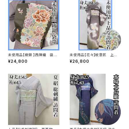
未使用品【綾錦 】西陣織 袋
未使用品【花々】紋意匠 上
帯 正絹 s667
品 訪問着 正絹 袷s666
¥24,800
¥26,800