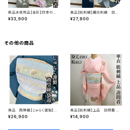
新品未使用品【金彩】四季の
美品【総刺繍】麗光刺繍 訪問
花々 訪問着 正絹 袷 ガード加
着 正絹 袷 s761
¥33,900
¥27,800
工済s763
その他の商品
美品 西陣織【じゅらく謹製】黄
美品【総刺繍】上品 訪問着 単
皇絲 落款 正絹 袋帯s762
衣 s182
¥26,900
¥14,900