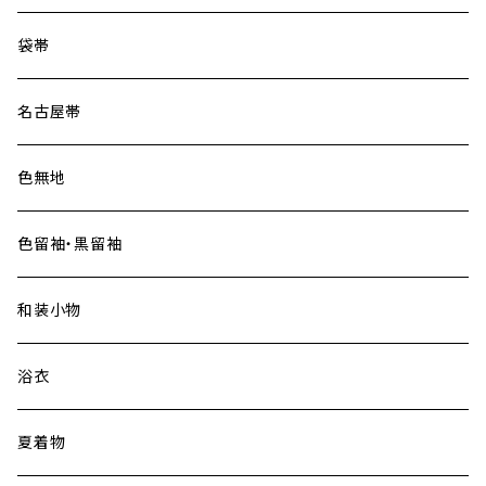
大島紬
袋帯
名古屋帯
色無地
色留袖・黒留袖
和装小物
浴衣
夏着物