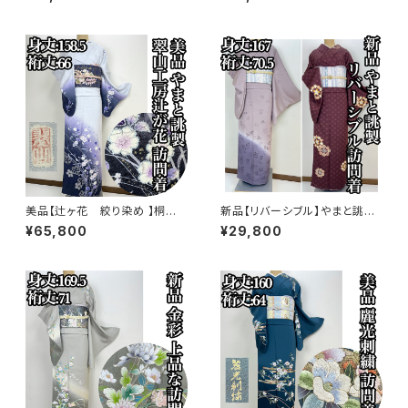
778
美品【辻ヶ花 絞り染め 】桐谷
新品【リバーシブル】やまと誂
翠山工房 訪問着 正絹 袷 s77
製 正絹 袷 訪問着s771
¥65,800
¥29,800
3