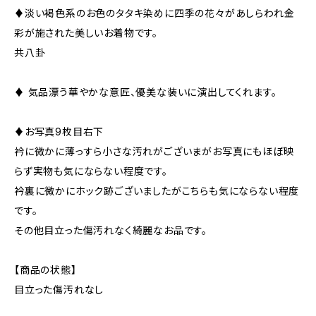
♦︎淡い褐色系のお色のタタキ染めに四季の花々があしらわれ金
彩が施された美しいお着物です。
共八卦
♦︎ 気品漂う華やかな意匠、優美な装いに演出してくれます。
♦︎お写真9枚目右下
衿に微かに薄っすら小さな汚れがございまがお写真にもほぼ映
らず実物も気にならない程度です。
衿裏に微かにホック跡ございましたがこちらも気にならない程度
です。
その他目立った傷汚れなく綺麗なお品です。
【商品の状態】
目立った傷汚れなし