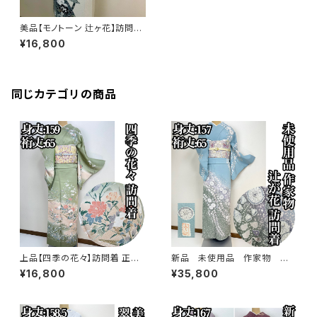
美品【モノトーン 辻ヶ花】訪問着
正絹 袷s211
¥16,800
同じカテゴリの商品
上品【四季の花々】訪問着 正絹
新品 未使用品 作家物 絞り
袷 s779
染め【辻ヶ花 】訪問着 正絹 袷 s
¥16,800
¥35,800
778