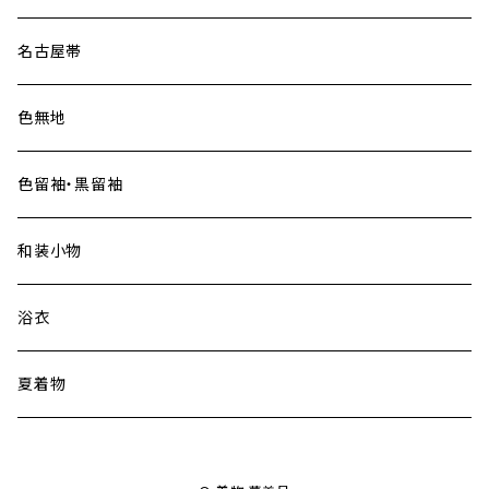
名古屋帯
色無地
色留袖・黒留袖
和装小物
浴衣
夏着物