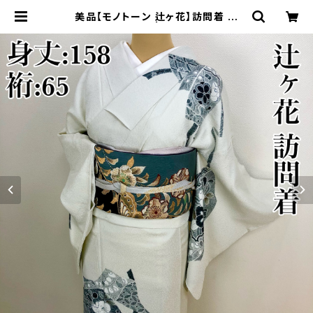
美品【モノトーン 辻ヶ花】訪問着 正
絹 袷s211 | 着物 夢美月