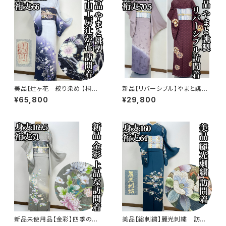
美品【辻ヶ花 絞り染め 】桐谷
新品【リバーシブル】やまと誂
翠山工房 訪問着 正絹 袷 s77
製 正絹 袷 訪問着s771
¥65,800
¥29,800
3
新品未使用品【金彩】四季の
美品【総刺繍】麗光刺繍 訪問