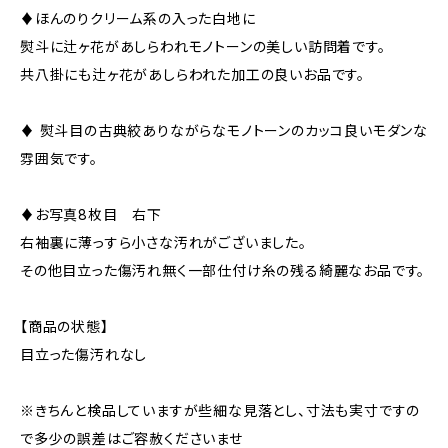
♦︎ほんのりクリーム系の入った白地に
熨斗に辻ヶ花があしらわれモノトーンの美しい訪問着です。
共八掛にも辻ヶ花があしらわれた加工の良いお品です。
♦︎ 熨斗目の古典絞ありながらなモノトーンのカッコ良いモダンな
雰囲気です。
♦︎お写真8枚目 右下
右袖裏に薄っすら小さな汚れがございました。
その他目立った傷汚れ無く一部仕付け糸の残る綺麗なお品です。
【商品の状態】
目立った傷汚れなし
※きちんと検品していますが些細な見落とし、寸法も実寸ですの
で多少の誤差はご容赦くださいませ