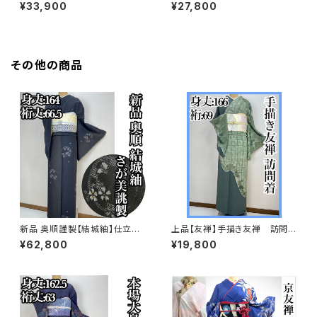
花々 訪問着 正絹 袷 ガード加
着 正絹 袷 s761
¥33,900
¥27,800
工済s763
その他の商品
新品 奥順謹製【結城紬】仕立て
上品【友禅】手描き友禅 訪問着
上り おく玉 正絹 さが美 s74
正絹s697
¥62,800
¥19,800
8