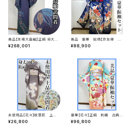
美品【本場大島紬】正絹 染大島
美品 豪華 総柄【京友禅 古
紬 訪問着s776
典柄】正絹 振袖セット q993
¥268,001
¥88,900
未使用品【花々】紋意匠 上
豪華【花々】正絹 刺繍 古典
品 訪問着 正絹 袷s666
柄 振袖セット s703
¥26,800
¥96,800