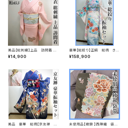
美品【総刺繍】上品 訪問着 単
豪華【総絞り】正絹 総柄 きぬ
衣 s182
たや調 振袖セット s676
¥14,900
¥158,900
美品 豪華 総柄【京友禅 古
未使用品【綾錦 】西陣織 袋