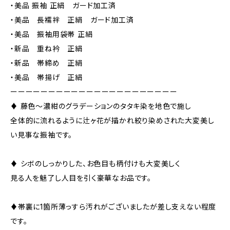
・美品 振袖 正絹 ガード加工済
・美品 長襦袢 正絹 ガード加工済
・美品 振袖用袋帯 正絹
・新品 重ね衿 正絹
・新品 帯締め 正絹
・美品 帯揚げ 正絹
ーーーーーーーーーーーーーーーーーーーーーー
♦︎ 藤色〜濃紺のグラデーションのタタキ染を地色で施し
全体的に流れるように辻ヶ花が描かれ絞り染めされた大変美し
い見事な振袖です。
♦︎ シボのしっかりした、お色目も柄付けも大変美しく
見る人を魅了し人目を引く豪華なお品です。
♦︎帯裏に1箇所薄っすら汚れがございましたが差し支えない程度
です。