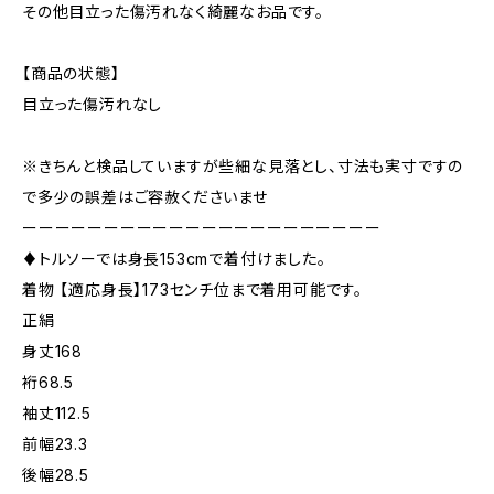
その他目立った傷汚れなく綺麗なお品です。
【商品の状態】
目立った傷汚れなし
※きちんと検品していますが些細な見落とし、寸法も実寸ですの
で多少の誤差はご容赦くださいませ
ーーーーーーーーーーーーーーーーーーーーーー
♦︎トルソーでは身長153cmで着付けました。
着物 【適応身長】173センチ位まで着用可能です。
正絹
身丈168
裄68.5
袖丈112.5
前幅23.3
後幅28.5