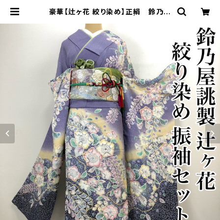
豪華【辻ヶ花 絞り染め】正絹 鈴乃屋
誂製 振袖セット s236 | 着物 夢美
月