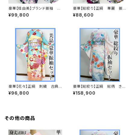
豪華【桂由美】ブランド振袖 正
豪華【総絞り】正絹 華麗 振袖
絹 華麗 振袖セット s746
セット s723
¥99,800
¥88,600
豪華【花々】正絹 刺繍 古典
豪華【総絞り】正絹 総柄 きぬ
柄 振袖セット s703
たや調 振袖セット s676
¥96,800
¥158,900
その他の商品