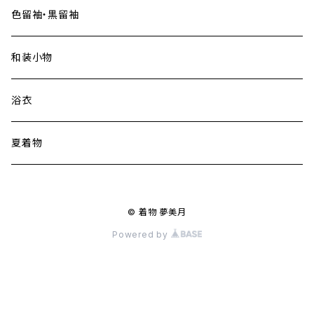
色留袖・黒留袖
和装小物
浴衣
夏着物
© 着物 夢美月
Powered by