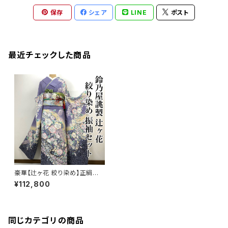
保存
シェア
LINE
ポスト
最近チェックした商品
豪華【辻ヶ花 絞り染め】正絹
鈴乃屋誂製 振袖セット s236
¥112,800
同じカテゴリの商品