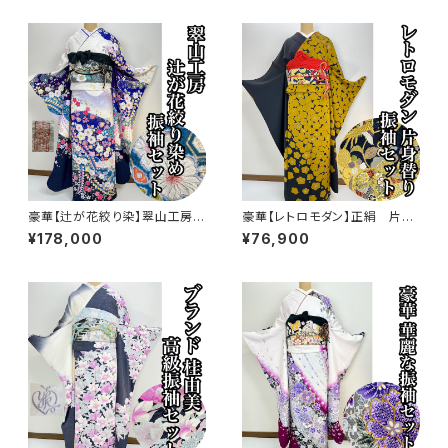
豪華【辻が花絞り染】翠山工房正
豪華【レトロモダン】正絹 片身
絹 振袖セット s760
変わり 振袖セット s750
¥178,000
¥76,900