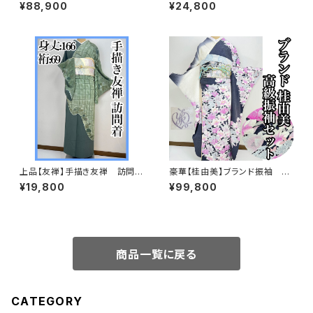
典柄】正絹 振袖セット q993
帯 正絹 s667
¥88,900
¥24,800
上品【友禅】手描き友禅 訪問着
豪華【桂由美】ブランド振袖 正
正絹s697
絹 華麗 振袖セット s746
¥19,800
¥99,800
商品一覧に戻る
CATEGORY