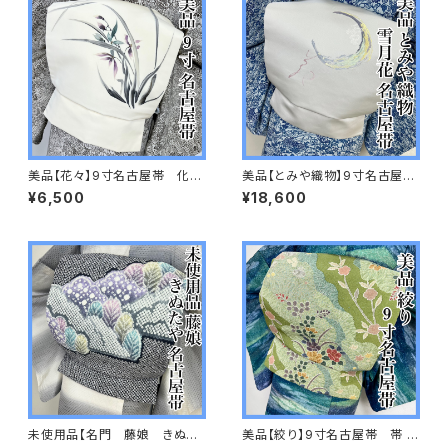
美品【花々】9寸名古屋帯 化繊
美品【とみや織物】9寸名古屋
s639
帯 帯 正絹 s629
¥6,500
¥18,600
未使用品【名門 藤娘 きぬた
美品【絞り】9寸名古屋帯 帯 正