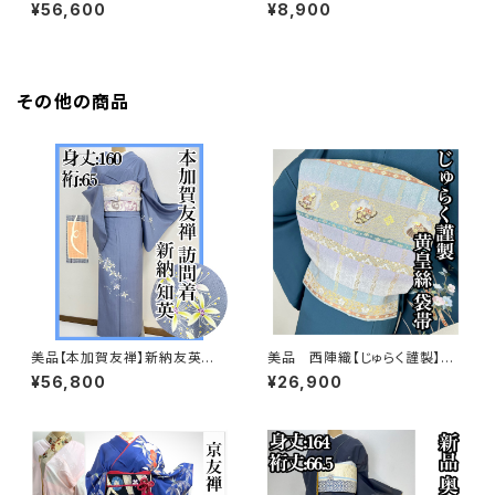
や】総絞り 9寸 名古屋帯
絹 s610
¥56,600
¥8,900
正絹s616
その他の商品
美品【本加賀友禅】新納友英
美品 西陣織【じゅらく謹製】黄
紬 訪問着 正絹 袷s665
皇絲 落款 正絹 袋帯s762
¥56,800
¥26,900