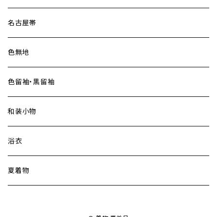
名古屋帯
色無地
色留袖・黒留袖
和装小物
浴衣
夏着物