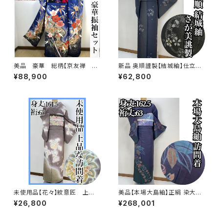
美品 豪華 総柄【京友禅 古
新品 奥順謹製【結城紬】仕立て
典柄】正絹 振袖セット q993
上り おく玉 正絹 さが美 s74
¥88,900
¥62,800
8
未使用品【花々】紋意匠 上
美品【本場大島紬】正絹 染大島
品 訪問着 正絹 袷s666
紬 訪問着s776
¥26,800
¥268,001