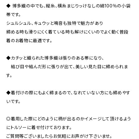
◆ 博多織の中でも、縦糸、横糸まじりっけなしの絹100％の小袋
帯です。
シュルシュル、キュウッと鳴音も独特で魅力があり
締める時も滑りにくく着ている時も解けにくいのでよく動く普段
着のお着物に最適です。
◆カチッと織られた博多織は張りのある帯になり、
結び目や結んだ形に張りが出て、美しい見た目に締められま
す。
◆着付けの際にもよく締まるので、なれていない方にも締めやす
いです。
◎着用した際にどのように柄が出るのかイメージして頂けるよう
にトルソーに着せ付けております。
ご質問等ございましたらお気軽にお声がけ下さいませ。