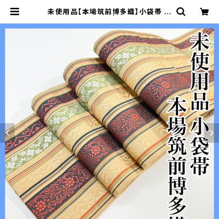
未使用品【本場筑前博多織】小袋帯 半
幅 正絹 s493 | 着物 夢美月