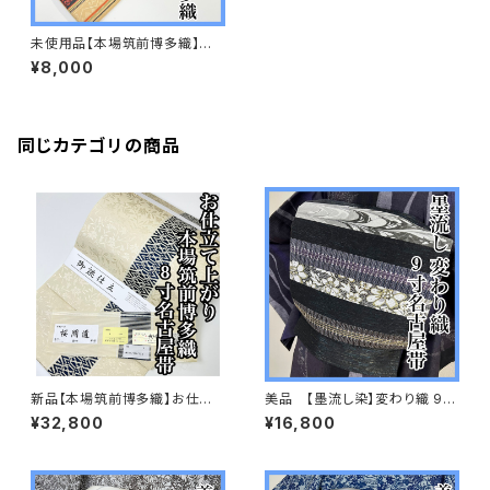
未使用品【本場筑前博多織】小
袋帯 半幅 正絹 s493
¥8,000
同じカテゴリの商品
新品【本場筑前博多織】お仕立
美品 【墨流し染】変わり織 9寸
て上がり 森博多織謹製 正絹
名古屋帯 正絹 s659
¥32,800
¥16,800
s749