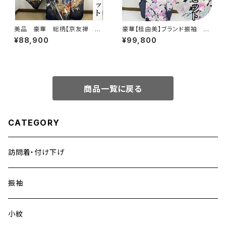
美品 豪華 総柄【京友禅 古
豪華【桂由美】ブランド振袖 正
典柄】正絹 振袖セット q993
絹 華麗 振袖セット s746
¥88,900
¥99,800
商品一覧に戻る
CATEGORY
訪問着・付け下げ
振袖
小紋