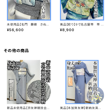
未使用品【名門 藤娘 きぬた
美品【絞り】9寸名古屋帯 帯 正
や】総絞り 9寸 名古屋帯
絹 s610
¥56,600
¥8,900
正絹s616
その他の商品
新品未使用品【京友禅競技会大
美品【本加賀友禅】新納友英