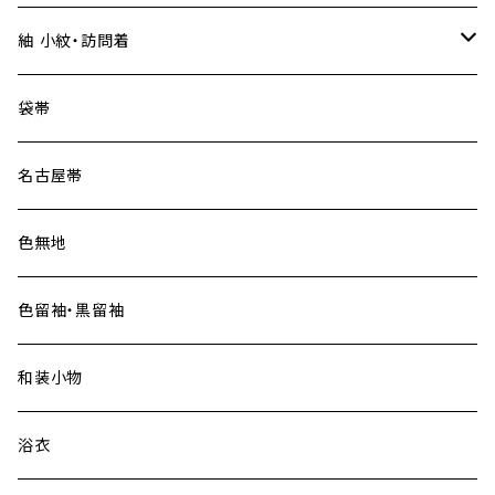
紬 小紋・訪問着
大島紬
袋帯
名古屋帯
色無地
色留袖・黒留袖
和装小物
浴衣