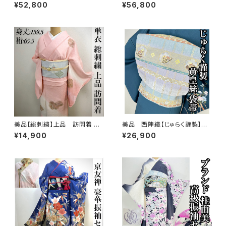
会受賞柄】正絹 袷 訪問着s758
紬 訪問着 正絹 袷s665
¥52,800
¥56,800
美品【総刺繍】上品 訪問着 単
美品 西陣織【じゅらく謹製】黄
衣 s182
皇絲 落款 正絹 袋帯s762
¥14,900
¥26,900