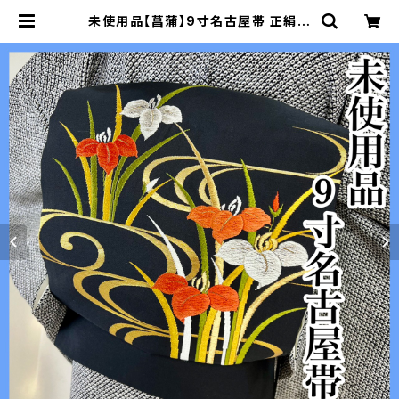
未使用品【菖蒲】9寸名古屋帯 正絹 s
503 | 着物 夢美月