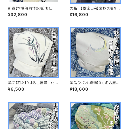
新品【本場筑前博多織】お仕立
美品 【墨流し染】変わり織 9寸
て上がり 森博多織謹製 正絹
名古屋帯 正絹 s659
¥32,800
¥16,800
s749
美品【花々】9寸名古屋帯 化繊
美品【とみや織物】9寸名古屋
s639
帯 帯 正絹 s629
¥6,500
¥18,600