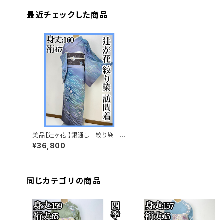
最近チェックした商品
美品【辻ヶ花 】銀通し 絞り染 訪
問着 正絹 袷 s512
¥36,800
同じカテゴリの商品