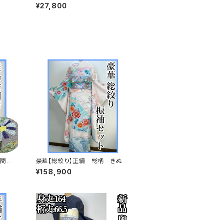
ド加工
正絹 袷 s761
¥27,800
訪問着
豪華【総絞り】正絹 総柄 きぬた
や調 振袖セット s676
¥158,900