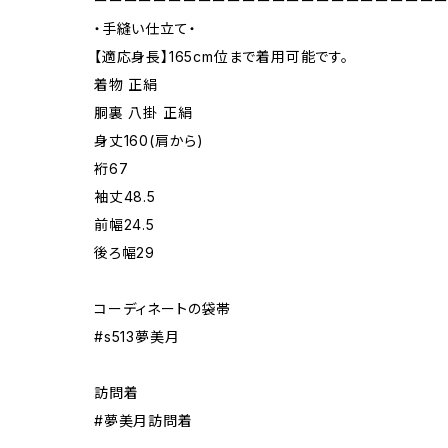
ーーーーーーーーーーーーーーーーーーーーーーー
・手縫い仕立て・
【適応身長】165cm位まで着用可能です。
着物 正絹
胴裏 八掛 正絹
身丈160(肩から)
裄67
袖丈48.5
前幅24.5
後ろ幅29
コーディネートの袋帯
#s513夢美月
訪問着
#夢美月訪問着