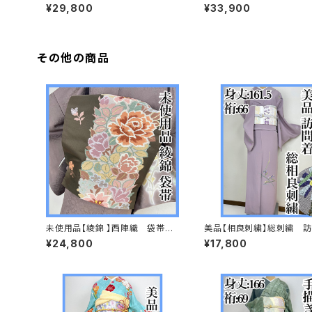
正絹 袷 訪問着s771
花々 訪問着 正絹 袷 ガー
¥29,800
¥33,900
済s763
その他の商品
未使用品【綾錦 】西陣織 袋帯
美品【相良刺繍】総刺繍 
正絹 s667
正絹 袷 s694
¥24,800
¥17,800