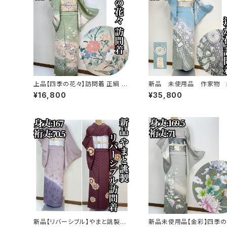
上品【四季の花々】訪問着 正絹 袷
新品 未使用品 作家物 
s779
め【辻ヶ花 】訪問着 正絹 袷 
¥16,800
¥35,800
新品【リバーシブル】やまと誂製
新品未使用品【金彩】四季の