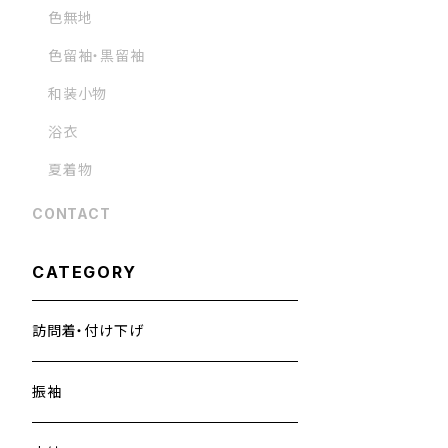
色無地
色留袖・黒留袖
和装小物
浴衣
夏着物
CONTACT
CATEGORY
訪問着・付け下げ
振袖