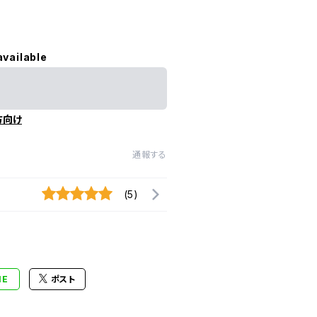
available
方向け
通報する
(5)
NE
ポスト