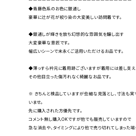
ーーーーーーーーーーーーーーーーーーーーーーー
◆青藤色系のお色に銀通し
豪華に辻が花が絞り染の大変美しい訪問着です。
◆銀通しが輝きを放ち幻想的な雰囲気を醸し出す
大変豪華な意匠です。
幅広いシーンで末永くご活用いただけるお品です。
◆薄っすら衿元に着用跡ございますが着用には差し支え
その他目立った傷汚れなく綺麗なお品です。
※ きちんと検品していますが些細な見落とし、寸法も
いませ。
先に購入された方優先です。
コメント無し購入OKですが他でも販売していますので
急な消去や、タイミングにより他で売り切れてしまった場