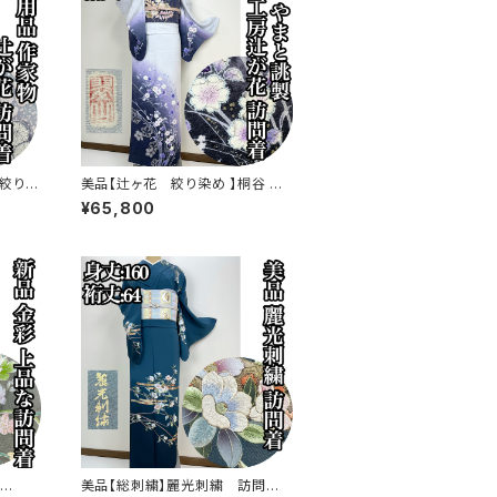
絞り染
美品【辻ヶ花 絞り染め 】桐谷 翠
s778
山工房 訪問着 正絹 袷 s773
¥65,800
美品【総刺繍】麗光刺繍 訪問着