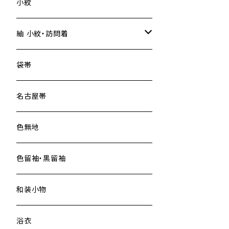
小紋
紬 小紋・訪問着
大島紬
袋帯
名古屋帯
色無地
色留袖・黒留袖
和装小物
浴衣