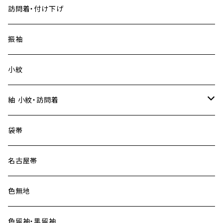
訪問着・付け下げ
振袖
小紋
紬 小紋・訪問着
大島紬
袋帯
名古屋帯
色無地
色留袖・黒留袖