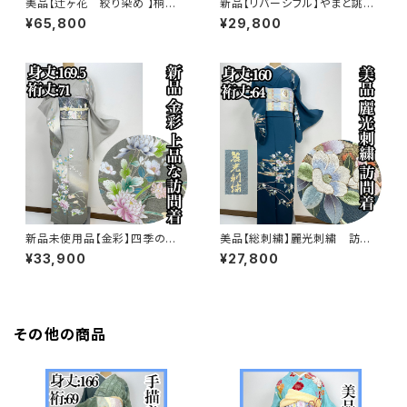
美品【辻ヶ花 絞り染め 】桐谷
新品【リバーシブル】やまと誂
翠山工房 訪問着 正絹 袷 s77
製 正絹 袷 訪問着s771
¥65,800
¥29,800
3
新品未使用品【金彩】四季の
美品【総刺繍】麗光刺繍 訪問
花々 訪問着 正絹 袷 ガード加
着 正絹 袷 s761
¥33,900
¥27,800
工済s763
その他の商品