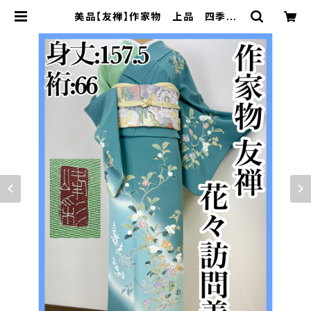
美品【友禅】作家物 上品 四季の
花々 訪問着 正絹 袷 ガード加工済s
517 | 着物 夢美月