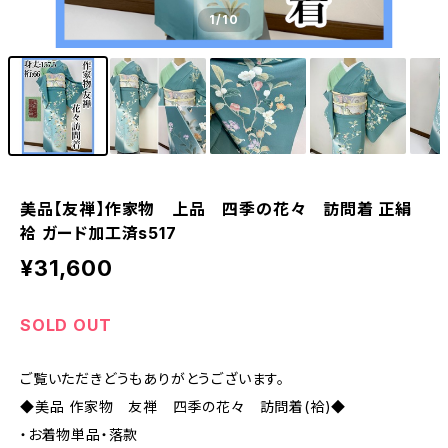
1
/10
美品【友禅】作家物 上品 四季の花々 訪問着 正絹
袷 ガード加工済s517
¥31,600
SOLD OUT
ご覧いただきどうもありがとうございます。
◆美品 作家物 友禅 四季の花々 訪問着(袷)◆
・お着物単品・落款