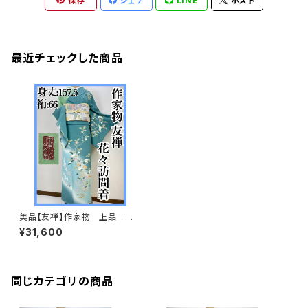
保存
シェア
LINE
ポスト
最近チェックした商品
美品【友禅】作家物 上品 四
季の花々 訪問着 正絹 袷 ガー
¥31,600
ド加工済s517
同じカテゴリの商品