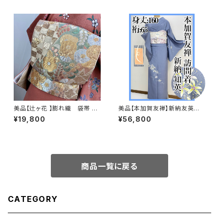
美品【辻ヶ花 】膨れ織 袋帯 正
美品【本加賀友禅】新納友英
絹 q269
紬 訪問着 正絹 袷s665
¥19,800
¥56,800
商品一覧に戻る
CATEGORY