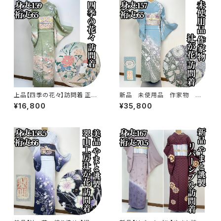
上品【四季の花々】訪問着 正絹
新品 未使用品 作家物 絞り
袷 s779
染め【辻ヶ花 】訪問着 正絹 袷 s
¥16,800
¥35,800
778