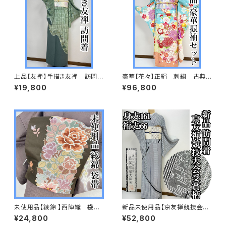
上品【友禅】手描き友禅 訪問着
豪華【花々】正絹 刺繍 古典
正絹s697
柄 振袖セット s703
¥19,800
¥96,800
未使用品【綾錦 】西陣織 袋
新品未使用品【京友禅競技会大
帯 正絹 s667
会受賞柄】正絹 袷 訪問着s758
¥24,800
¥52,800