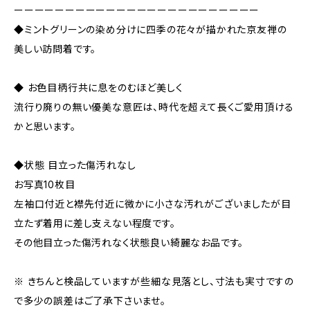
ーーーーーーーーーーーーーーーーーーーーーーーー
◆ミントグリーンの染め分けに四季の花々が描かれた京友禅の
美しい訪問着です。
◆ お色目柄行共に息をのむほど美しく
流行り廃りの無い優美な意匠は、時代を超えて長くご愛用頂ける
かと思います。
◆状態 目立った傷汚れなし
お写真10枚目
左袖口付近と襟先付近に微かに小さな汚れがございましたが目
立たず着用に差し支えない程度です。
その他目立った傷汚れなく状態良い綺麗なお品です。
※ きちんと検品していますが些細な見落とし、寸法も実寸ですの
で多少の誤差はご了承下さいませ。