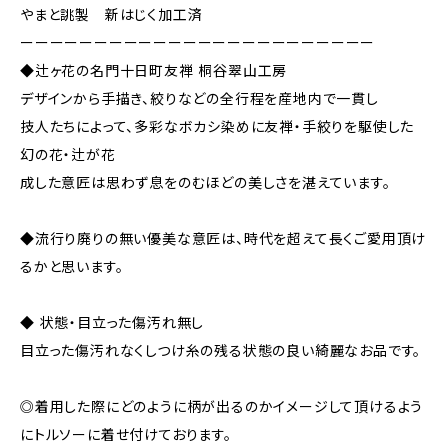
やまと誂製 新はじく加工済
ーーーーーーーーーーーーーーーーーーーーーーーー
◆辻ヶ花の名門十日町友禅 桐谷翠山工房
デザインから手描き、絞りなどの全行程を産地内で一貫し
技人たちによって、多彩なボカシ染めに友禅・手絞りを駆使した
幻の花・辻が花
成した意匠は思わず息をのむほどの美しさを湛えています。
◆流行り廃りの無い優美な意匠は、時代を超えて長くご愛用頂け
るかと思います。
◆ 状態・目立った傷汚れ無し
目立った傷汚れなくしつけ糸の残る状態の良い綺麗なお品です。
◎着用した際にどのように柄が出るのかイメージして頂けるよう
にトルソーに着せ付けております。