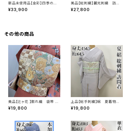
新品未使用品【金彩】四季の
美品【総刺繍】麗光刺繍 訪問
花々 訪問着 正絹 袷 ガード加
着 正絹 袷 s761
¥33,900
¥27,800
工済s763
その他の商品
美品【辻ヶ花 】膨れ織 袋帯 正
上品【総手刺繍】絽 夏着物
絹 q269
訪問着 正絹 s231
¥19,800
¥19,800