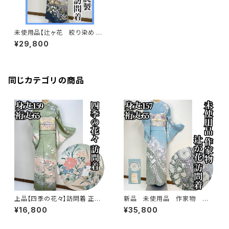
未使用品【辻ヶ花 絞り染め 】
翠山工房 訪問着 正絹 袷 s52
¥29,800
0
同じカテゴリの商品
上品【四季の花々】訪問着 正絹
新品 未使用品 作家物 絞り
袷 s779
染め【辻ヶ花 】訪問着 正絹 袷 s
¥16,800
¥35,800
778