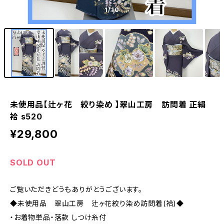
1
/10
未使用品【辻ヶ花 絞り染め 】翠山工房 訪問着 正絹
袷 s520
¥29,800
SOLD OUT
ご覧いただきどうもありがとうございます。
◆未使用品 翠山工房 辻ヶ花絞り染め訪問着(袷)◆
・お着物単品・落款 しつけ糸付