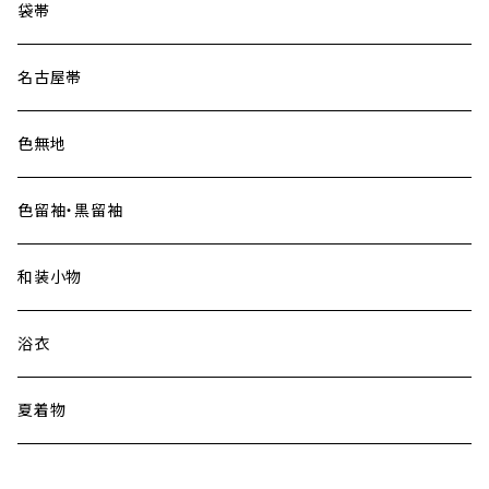
大島紬
袋帯
名古屋帯
色無地
色留袖・黒留袖
和装小物
浴衣
夏着物