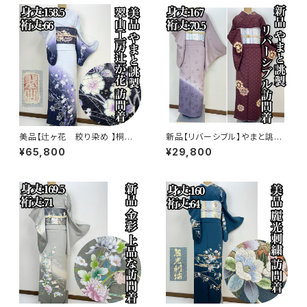
美品【辻ヶ花 絞り染め 】桐谷
新品【リバーシブル】やまと誂
翠山工房 訪問着 正絹 袷 s77
製 正絹 袷 訪問着s771
¥65,800
¥29,800
3