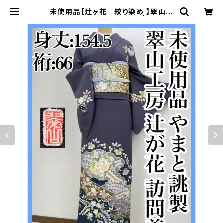
未使用品【辻ヶ花 絞り染め 】翠山工
房 訪問着 正絹 袷 s520 | 着物 夢
美月