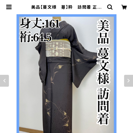
美品【蔓文様 蔓】粋 訪問着 正絹
袷 s526 | 着物 夢美月