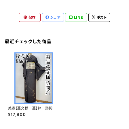
保存
シェア
LINE
ポスト
最近チェックした商品
美品【蔓文様 蔓】粋 訪問着
正絹 袷 s526
¥17,900