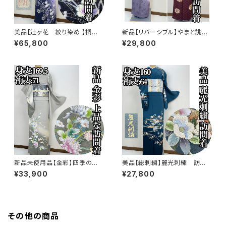
美品【辻ヶ花 絞り染め 】桐谷
新品【リバーシブル】やまと誂
翠山工房 訪問着 正絹 袷 s77
製 正絹 袷 訪問着s771
¥65,800
¥29,800
3
新品未使用品【金彩】四季の
美品【総刺繍】麗光刺繍 訪問
花々 訪問着 正絹 袷 ガード加
着 正絹 袷 s761
¥33,900
¥27,800
工済s763
その他の商品