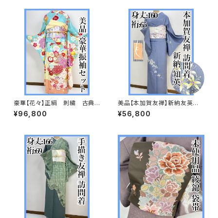
豪華【花々】正絹 刺繍 古典
美品【本加賀友禅】新納友英
柄 振袖セット s703
紬 訪問着 正絹 袷s665
¥96,800
¥56,800