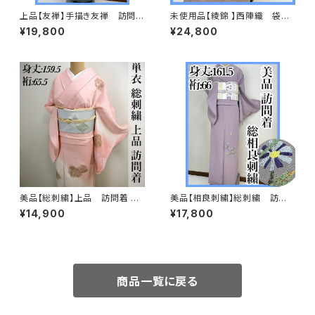
上品【友禅】手描き友禅 訪問着
未使用品【綾錦 】西陣織 袋
正絹s697
帯 正絹 s667
¥19,800
¥24,800
美品【総刺繍】上品 訪問着 単
美品【相良刺繍】総刺繍 訪問
衣 s182
着 正絹 袷 s694
¥14,900
¥17,800
商品一覧に戻る