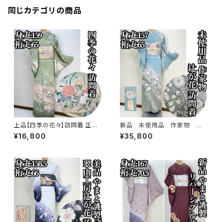
同じカテゴリの商品
上品【四季の花々】訪問着 正絹
新品 未使用品 作家物 絞り
袷 s779
染め【辻ヶ花 】訪問着 正絹 袷 s
¥16,800
¥35,800
778