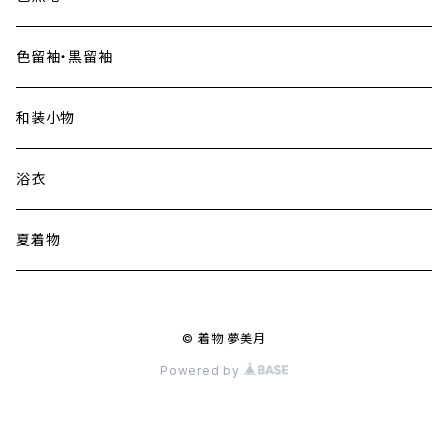
色留袖・黒留袖
和装小物
浴衣
夏着物
© 着物 夢美月
Powered by