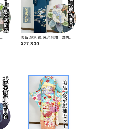
美品【総刺繍】麗光刺繍 訪問着
ド加工
正絹 袷 s761
¥27,800