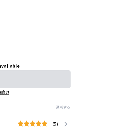
available
方向け
通報する
(5)