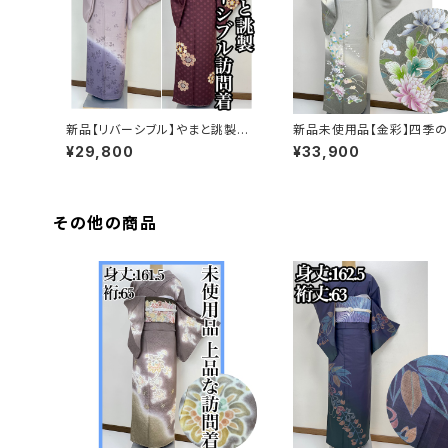
新品【リバーシブル】やまと誂製
新品未使用品【金彩】四季の
正絹 袷 訪問着s771
花々 訪問着 正絹 袷 ガー
¥29,800
¥33,900
済s763
その他の商品