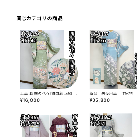
同じカテゴリの商品
上品【四季の花々】訪問着 正絹 袷
新品 未使用品 作家物 
s779
め【辻ヶ花 】訪問着 正絹 袷 
¥16,800
¥35,800