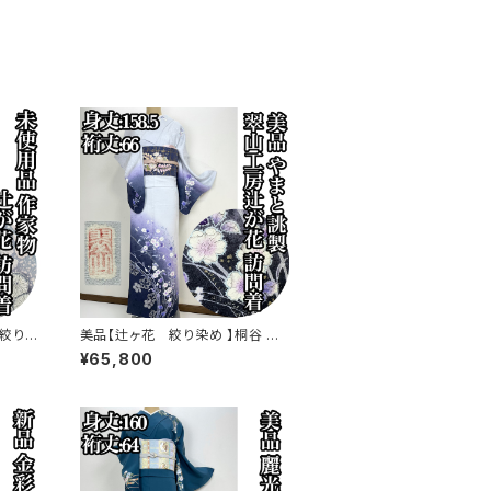
絞り染
美品【辻ヶ花 絞り染め 】桐谷 翠
s778
山工房 訪問着 正絹 袷 s773
¥65,800