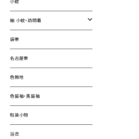
小紋
紬 小紋・訪問着
大島紬
袋帯
名古屋帯
色無地
色留袖・黒留袖
和装小物
浴衣