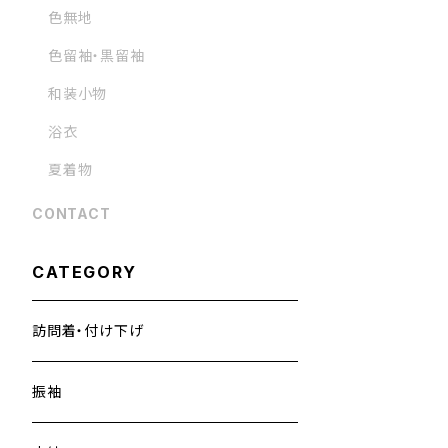
色無地
色留袖・黒留袖
和装小物
浴衣
夏着物
CONTACT
CATEGORY
訪問着・付け下げ
振袖