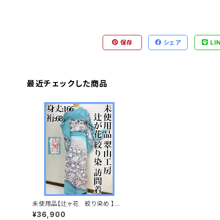
保存
シェア
LI
最近チェックした商品
未使用品【辻ヶ花 絞り染め 】翠
山工房 訪問着 正絹 袷 s550
¥36,900