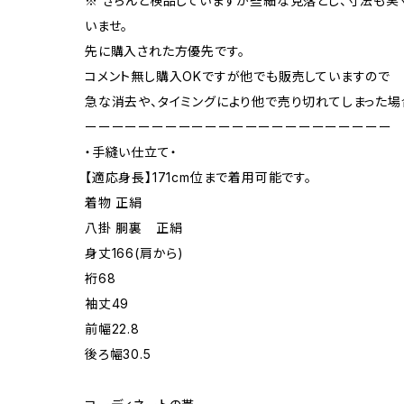
※ きちんと検品していますが些細な見落とし、寸法も
いませ。
先に購入された方優先です。
コメント無し購入OKですが他でも販売していますので
急な消去や、タイミングにより他で売り切れてしまった場
ーーーーーーーーーーーーーーーーーーーーーーー
・手縫い仕立て・
【適応身長】171cm位まで着用可能です。
着物 正絹
八掛 胴裏 正絹
身丈166(肩から)
裄68
袖丈49
前幅22.8
後ろ幅30.5