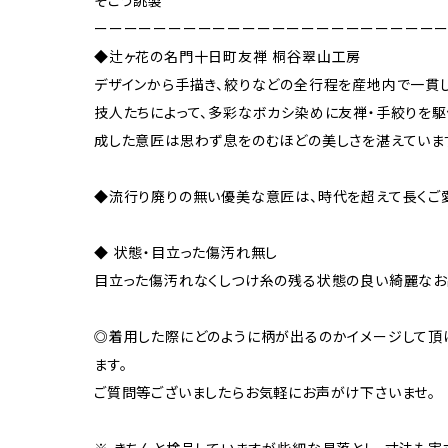
そごう誂製
ーーーーーーーーーーーーーーーーーーーーーーー
◆辻ヶ花の名門十日町友禅 桐谷翠山工房
デザインから手描き、絞りなどの全行程を産地内で一貫
技人たちによって、多彩なボカシ染めに友禅・手絞りを駆
成した意匠は思わず息をのむほどの美しさを湛えていま
◆流行り廃りの無い優美な意匠は、時代を超えて長くご
◆ 状態・目立った傷汚れ無し
目立った傷汚れなくしつけ糸の残る状態の良い綺麗なお
◎着用した際にどのように柄が出るのかイメージして頂
ます。
ご質問等ございましたらお気軽にお声がけ下さいませ。