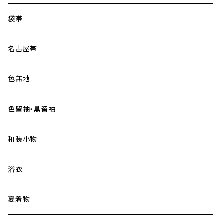
大島紬
袋帯
名古屋帯
色無地
色留袖・黒留袖
和装小物
浴衣
夏着物