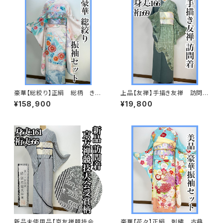
豪華【総絞り】正絹 総柄 きぬ
上品【友禅】手描き友禅 訪問着
たや調 振袖セット s676
正絹s697
¥158,900
¥19,800
新品未使用品【京友禅競技会大
豪華【花々】正絹 刺繍 古典