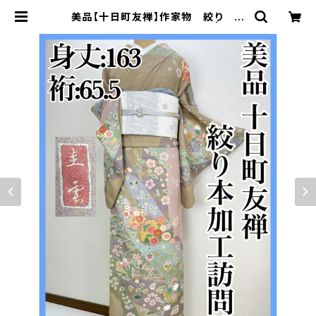
美品【十日町友禅】作家物 絞り 本
加工 訪問着 正絹 袷 s606 | 着物
夢美月