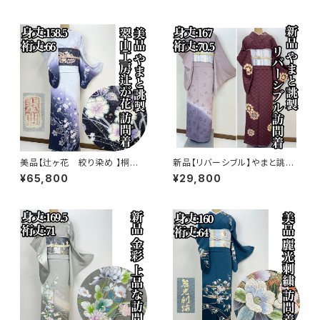
美品【辻ヶ花 絞り染め 】桐谷
新品【リバーシブル】やまと誂
翠山工房 訪問着 正絹 袷 s77
製 正絹 袷 訪問着s771
¥65,800
¥29,800
3