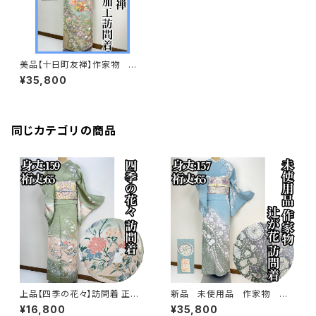
美品【十日町友禅】作家物 絞
り 本加工 訪問着 正絹 袷 s
¥35,800
606
同じカテゴリの商品
上品【四季の花々】訪問着 正絹
新品 未使用品 作家物 絞り
袷 s779
染め【辻ヶ花 】訪問着 正絹 袷 s
¥16,800
¥35,800
778