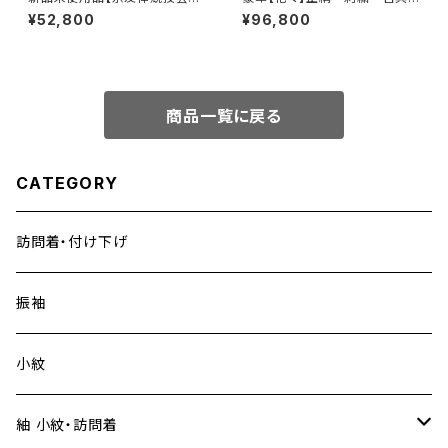
会受賞柄】正絹 袷 訪問着s758
柄 振袖セット s703
¥52,800
¥96,800
商品一覧に戻る
CATEGORY
訪問着・付け下げ
振袖
小紋
紬 小紋・訪問着