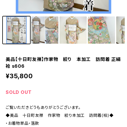
1
/10
美品【十日町友禅】作家物 絞り 本加工 訪問着 正絹
袷 s606
¥35,800
SOLD OUT
ご覧いただきどうもありがとうございます。
◆美品 十日町友禅 作家物 絞り本加工 訪問着(袷)◆
・お着物単品・落款