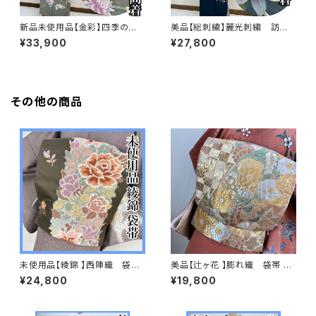
新品未使用品【金彩】四季の
美品【総刺繍】麗光刺繍 訪問
花々 訪問着 正絹 袷 ガード加
着 正絹 袷 s761
¥33,900
¥27,800
工済s763
その他の商品
未使用品【綾錦 】西陣織 袋
美品【辻ヶ花 】膨れ織 袋帯 正
帯 正絹 s667
絹 q269
¥24,800
¥19,800