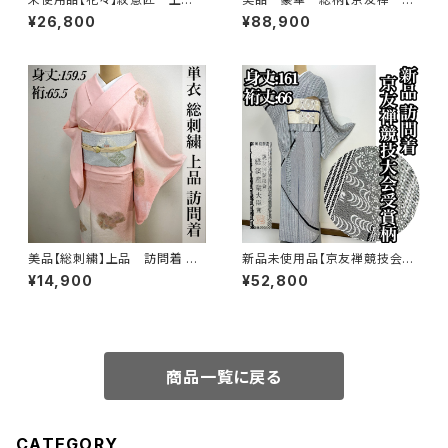
品 訪問着 正絹 袷s666
典柄】正絹 振袖セット q993
¥26,800
¥88,900
美品【総刺繍】上品 訪問着 単
新品未使用品【京友禅競技会大
衣 s182
会受賞柄】正絹 袷 訪問着s758
¥14,900
¥52,800
商品一覧に戻る
CATEGORY