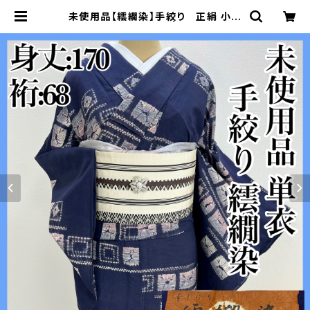
未使用品【繧繝染】手絞り 正絹 小紋
単衣 証紙付s648 | 着物 夢美月