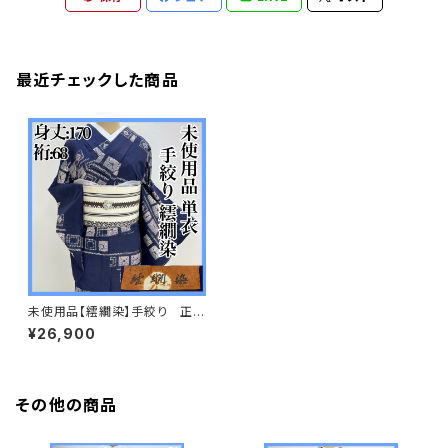
最近チェックした商品
未使用品【繧繝染】手絞り 正絹
小紋 単衣 証紙付s648
¥26,900
その他の商品