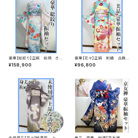
豪華【総絞り】正絹 総柄 きぬ
豪華【花々】正絹 刺繍 古典
たや調 振袖セット s676
柄 振袖セット s703
¥158,900
¥96,800
未使用品【花々】紋意匠 上
美品 豪華 総柄【京友禅 古