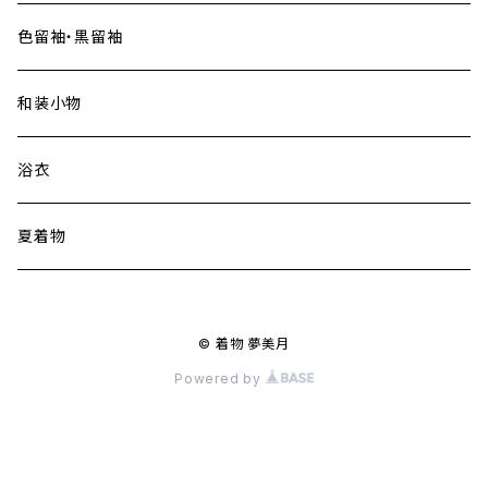
色留袖・黒留袖
和装小物
浴衣
夏着物
© 着物 夢美月
Powered by