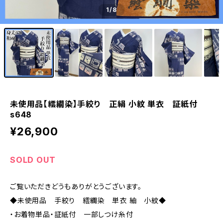
1
/8
未使用品【繧繝染】手絞り 正絹 小紋 単衣 証紙付
s648
¥26,900
SOLD OUT
ご覧いただきどうもありがとうございます。
◆未使用品 手絞り 繧繝染 単衣 紬 小紋◆
・お着物単品・証紙付 一部しつけ糸付