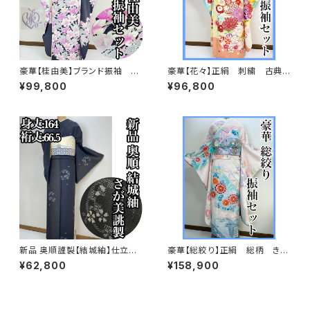
豪華【桂由美】ブランド振袖 正
豪華【花々】正絹 刺繍 古典
絹 華麗 振袖セット s746
柄 振袖セット s703
¥99,800
¥96,800
新品 奥順謹製【結城紬】仕立て
豪華【総絞り】正絹 総柄 きぬ
上り おく玉 正絹 さが美 s74
たや調 振袖セット s676
¥62,800
¥158,900
8