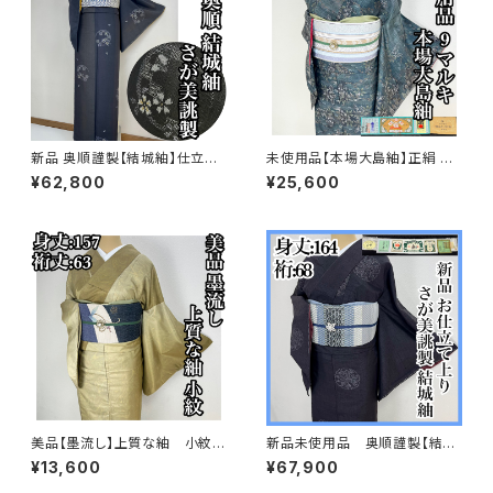
新品 奥順謹製【結城紬】仕立て
未使用品【本場大島紬】正絹 9
上り おく玉 正絹 さが美 s74
マルキ 小紋 s731
¥62,800
¥25,600
8
美品【墨流し】上質な紬 小紋
新品未使用品 奥順謹製【結城
正絹 着物 袷s718
紬】お仕立て上り おく玉 正絹
¥13,600
¥67,900
さが美 証紙s715