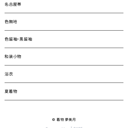
名古屋帯
色無地
色留袖・黒留袖
和装小物
浴衣
夏着物
© 着物 夢美月