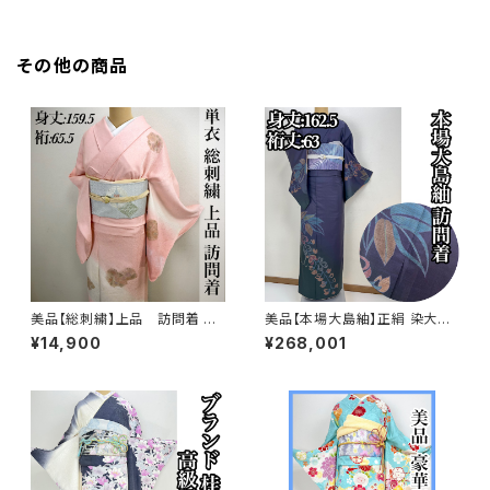
その他の商品
美品【総刺繍】上品 訪問着 単
美品【本場大島紬】正絹 染大島
衣 s182
紬 訪問着s776
¥14,900
¥268,001