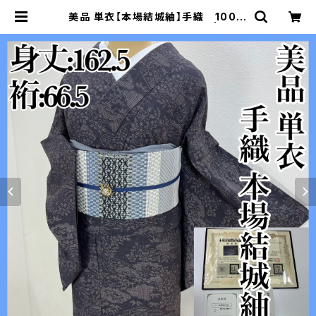
美品 単衣【本場結城紬】手織 100亀
甲 正絹 小紋 証紙付s649 | 着物
夢美月