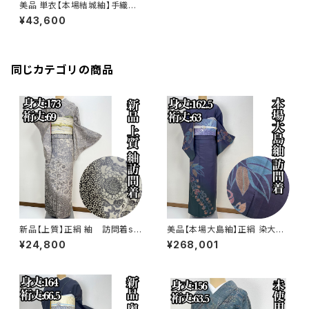
美品 単衣【本場結城紬】手織 1
00亀甲 正絹 小紋 証紙付s6
¥43,600
49
同じカテゴリの商品
新品【上質】正絹 紬 訪問着s7
美品【本場大島紬】正絹 染大島
80
紬 訪問着s776
¥24,800
¥268,001