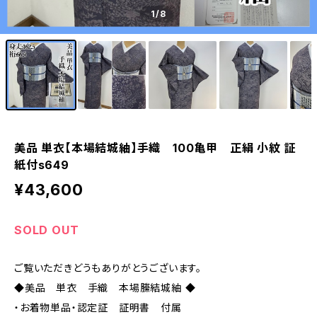
1
/8
美品 単衣【本場結城紬】手織 100亀甲 正絹 小紋 証
紙付s649
¥43,600
SOLD OUT
ご覧いただきどうもありがとうございます。
◆美品 単衣 手織 本場縢結城紬 ◆
・お着物単品・認定証 証明書 付属