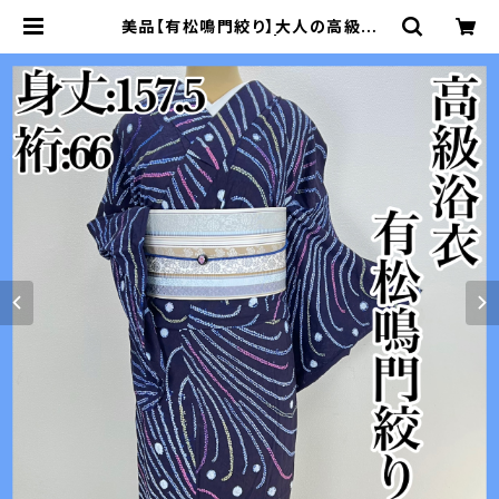
美品【有松鳴門絞り】大人の高級浴
衣 有松絞りs651 | 着物 夢美月