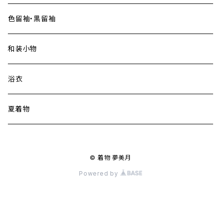
色留袖・黒留袖
和装小物
浴衣
夏着物
© 着物 夢美月
Powered by