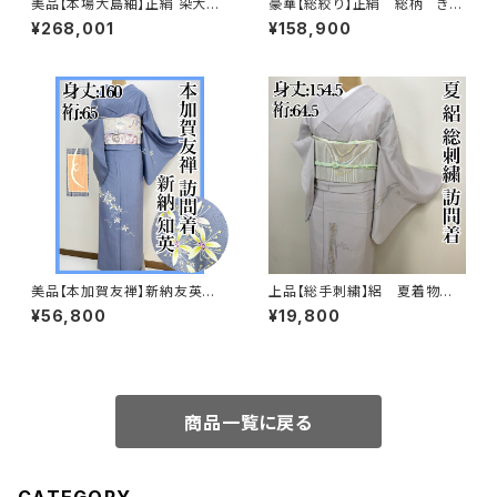
美品【本場大島紬】正絹 染大島
豪華【総絞り】正絹 総柄 きぬ
紬 訪問着s776
たや調 振袖セット s676
¥268,001
¥158,900
美品【本加賀友禅】新納友英
上品【総手刺繍】絽 夏着物
紬 訪問着 正絹 袷s665
訪問着 正絹 s231
¥56,800
¥19,800
商品一覧に戻る