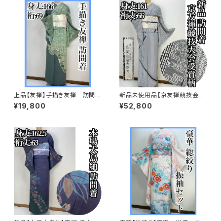
上品【友禅】手描き友禅 訪問着
新品未使用品【京友禅競技会大
正絹s697
会受賞柄】正絹 袷 訪問着s758
¥19,800
¥52,800