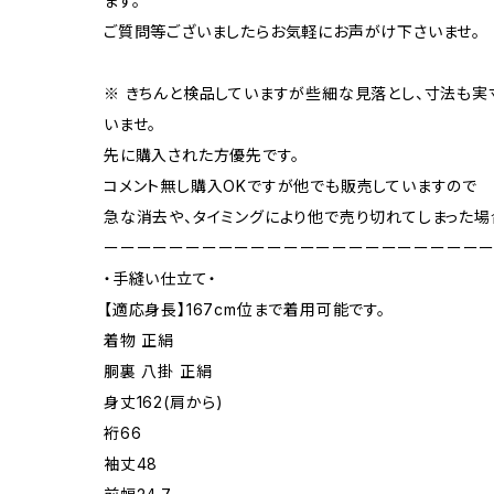
ます。
ご質問等ございましたらお気軽にお声がけ下さいませ。
※ きちんと検品していますが些細な見落とし、寸法も
いませ。
先に購入された方優先です。
コメント無し購入OKですが他でも販売していますので
急な消去や、タイミングにより他で売り切れてしまった場
ーーーーーーーーーーーーーーーーーーーーーーー
・手縫い仕立て・
【適応身長】167cm位まで着用可能です。
着物 正絹
胴裏 八掛 正絹
身丈162(肩から)
裄66
袖丈48