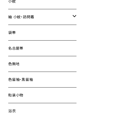
小紋
紬 小紋・訪問着
大島紬
袋帯
名古屋帯
色無地
色留袖・黒留袖
和装小物
浴衣