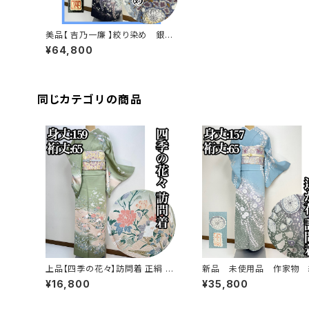
美品【 吉乃一廉 】絞り染め 銀通
し 訪問着 正絹 袷 s655
¥64,800
同じカテゴリの商品
上品【四季の花々】訪問着 正絹 袷
新品 未使用品 作家物 
s779
め【辻ヶ花 】訪問着 正絹 袷 
¥16,800
¥35,800