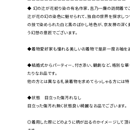
ーーーーーーーーーーーーーーーーーーーーーーー
◆ 幻の辻が花絞り染の有名作家、吉乃一廉の訪問着でご
辻が花の幻の染色に魅せられて、独自の世界を探求しつ
の技で染められた白と黒のぼかし地色が、京友禅の深く
う幻想の意匠でございます。
◆着物愛好家も憧れる美しいお着物で是非一度お袖を通
◆結婚式からパーティー、付き添い、観劇など、格別な
たりなお品です。
他の方とは異なる礼装着物を求めてらっしゃる方には特
◆状態 目立った傷汚れなし
目立った傷汚れ無く状態良い綺麗なお品でございます。
◎着用した際にどのように柄が出るのかイメージして頂