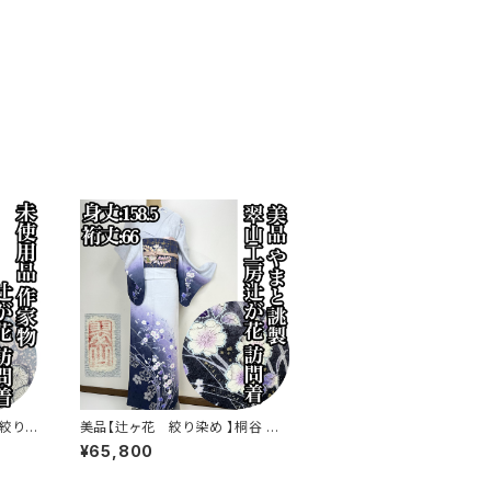
絞り染
美品【辻ヶ花 絞り染め 】桐谷 翠
s778
山工房 訪問着 正絹 袷 s773
¥65,800