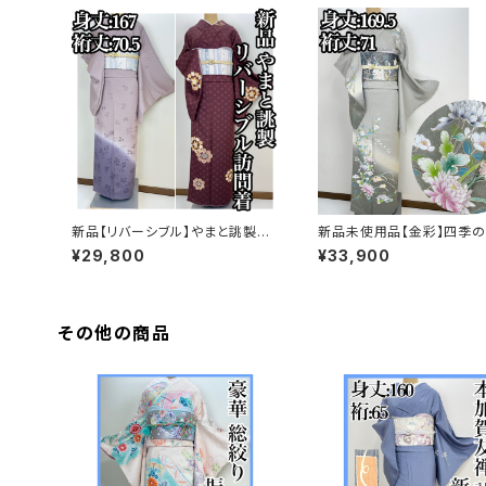
新品【リバーシブル】やまと誂製
新品未使用品【金彩】四季の
正絹 袷 訪問着s771
花々 訪問着 正絹 袷 ガー
¥29,800
¥33,900
済s763
その他の商品