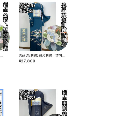
美品【総刺繍】麗光刺繍 訪問着
ド加工
正絹 袷 s761
¥27,800