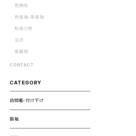
色無地
色留袖・黒留袖
和装小物
浴衣
夏着物
CONTACT
CATEGORY
訪問着・付け下げ
振袖