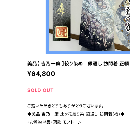
美品【 吉乃一廉 】絞り染め 銀通し 訪問着 正絹 
¥64,800
SOLD OUT
ご覧いただきどうもありがとうございます。
◆美品 吉乃一廉 辻ヶ花絞り染 銀通し 訪問着(袷)◆
・お着物単品・落款 モノトーン