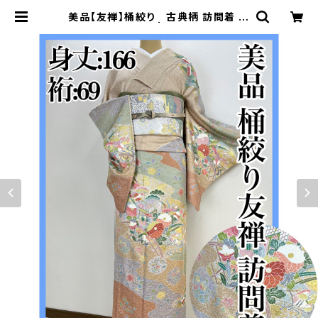
美品【友禅】桶絞り 古典柄 訪問着 正
絹 袷 s657 | 着物 夢美月