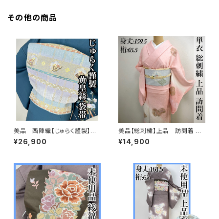
その他の商品
美品 西陣織【じゅらく謹製】黄
美品【総刺繍】上品 訪問着 単
皇絲 落款 正絹 袋帯s762
衣 s182
¥26,900
¥14,900