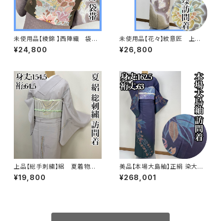
未使用品【綾錦 】西陣織 袋
未使用品【花々】紋意匠 上
帯 正絹 s667
品 訪問着 正絹 袷s666
¥24,800
¥26,800
上品【総手刺繍】絽 夏着物
美品【本場大島紬】正絹 染大島
訪問着 正絹 s231
紬 訪問着s776
¥19,800
¥268,001