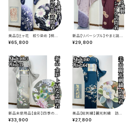
美品【辻ヶ花 絞り染め 】桐谷
新品【リバーシブル】やまと誂
翠山工房 訪問着 正絹 袷 s77
製 正絹 袷 訪問着s771
¥65,800
¥29,800
3
新品未使用品【金彩】四季の
美品【総刺繍】麗光刺繍 訪問
花々 訪問着 正絹 袷 ガード加
着 正絹 袷 s761
¥33,900
¥27,800
工済s763