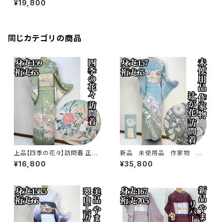
¥19,800
同じカテゴリの商品
上品【四季の花々】訪問着 正絹
新品 未使用品 作家物 絞り
袷 s779
染め【辻ヶ花 】訪問着 正絹 袷 s
¥16,800
¥35,800
778