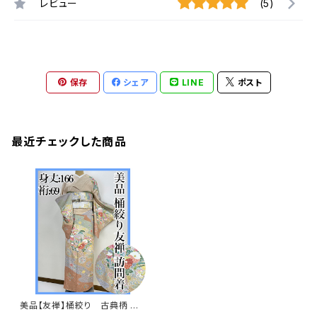
レビュー
(5)
保存
シェア
LINE
ポスト
最近チェックした商品
美品【友禅】桶絞り 古典柄 訪
問着 正絹 袷 s657