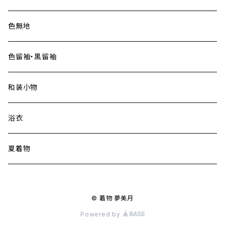
色無地
色留袖・黒留袖
和装小物
浴衣
夏着物
© 着物 夢美月
Powered by