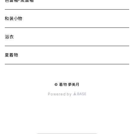
色留袖・黒留袖
和装小物
浴衣
夏着物
© 着物 夢美月
Powered by