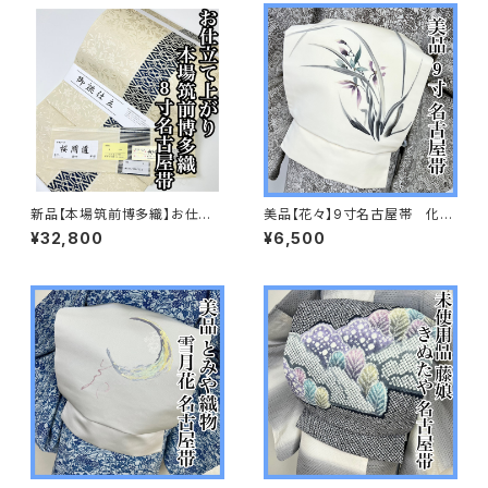
新品【本場筑前博多織】お仕立
美品【花々】9寸名古屋帯 化繊
て上がり 森博多織謹製 正絹
s639
¥32,800
¥6,500
s749