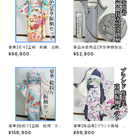
豪華【花々】正絹 刺繍 古典
新品未使用品【京友禅競技会大
柄 振袖セット s703
会受賞柄】正絹 袷 訪問着s758
¥96,800
¥52,800
豪華【総絞り】正絹 総柄 きぬ
豪華【桂由美】ブランド振袖 正
たや調 振袖セット s676
絹 華麗 振袖セット s746
¥158,900
¥99,800