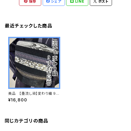
保存
シェア
LINE
ポスト
最近チェックした商品
美品 【墨流し染】変わり織 9寸
名古屋帯 正絹 s659
¥16,800
同じカテゴリの商品