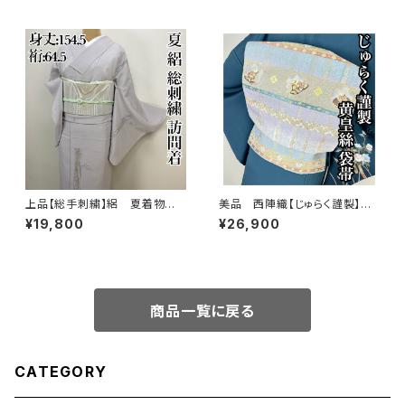
上品【総手刺繍】絽 夏着物
美品 西陣織【じゅらく謹製】黄
訪問着 正絹 s231
皇絲 落款 正絹 袋帯s762
¥19,800
¥26,900
商品一覧に戻る
CATEGORY