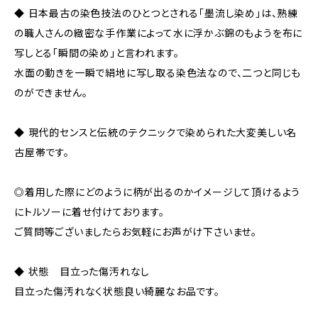
◆ 日本最古の染色技法のひとつとされる「墨流し染め」は、熟練
の職人さんの緻密な手作業によって水に浮かぶ錦のもようを布に
写しとる「瞬間の染め」と言われます。
水面の動きを一瞬で絹地に写し取る染色法なので、二つと同じも
のができません。
◆ 現代的センスと伝統のテクニックで染められた大変美しい名
古屋帯です。
◎着用した際にどのように柄が出るのかイメージして頂けるよう
にトルソーに着せ付けております。
ご質問等ございましたらお気軽にお声がけ下さいませ。
◆ 状態 目立った傷汚れなし
目立った傷汚れなく状態良い綺麗なお品です。