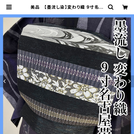
美品 【墨流し染】変わり織 9寸名古
屋帯 正絹 s659 | 着物 夢美月