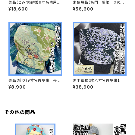
美品【とみや織物】9寸名古屋
未使用品【名門 藤娘 きぬた
帯 帯 正絹 s629
や】総絞り 9寸 名古屋帯
¥18,600
¥56,600
正絹s616
美品【絞り】9寸名古屋帯 帯 正
黒木織物【紋八寸名古屋帯】本
絹 s610
場筑前博多織s600
¥8,900
¥38,900
その他の商品