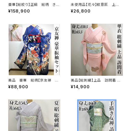
豪華【総絞り】正絹 総柄 きぬ
未使用品【花々】紋意匠 上
たや調 振袖セット s676
品 訪問着 正絹 袷s666
¥158,900
¥26,800
美品 豪華 総柄【京友禅 古
美品【総刺繍】上品 訪問着 単
典柄】正絹 振袖セット q993
衣 s182
¥88,900
¥14,900