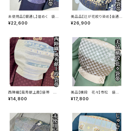
未使用品【銀通し】煌めく 袋
美品品【辻が花絞り染め】金通
帯 正絹 s777
し 袋帯 正絹s775
¥22,600
¥26,900
西陣織【風秀献上霞】袋帯 正
美品【横段 花々】市松 袋
絹 s772
帯 正絹 s767
¥14,800
¥17,800