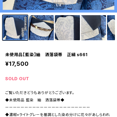
1
/6
未使用品【藍染】紬 洒落袋帯 正絹 s661
¥17,500
SOLD OUT
ご覧いただきどうもありがとうございます。
◆未使用品 藍染 紬 洒落袋帯◆
ーーーーーーーーーーーーーーーーーーーーーー
◆濃紺×ライトグレーを基調とした染め分けに花々があしらわれ