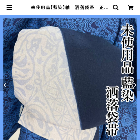
未使用品【藍染】紬 洒落袋帯 正絹
s661 | 着物 夢美月