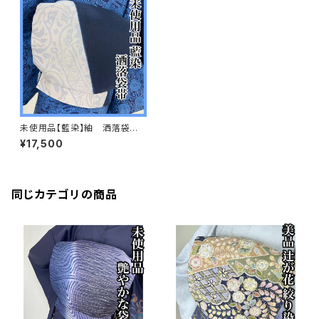
未使用品【藍染】紬 洒落袋
帯 正絹 s661
¥17,500
同じカテゴリの商品