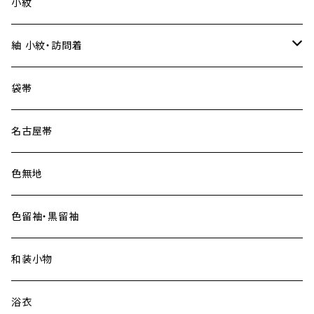
小紋
紬 小紋・訪問着
大島紬
袋帯
名古屋帯
色無地
色留袖・黒留袖
和装小物
浴衣