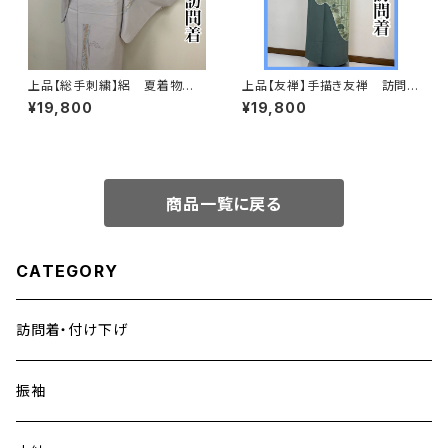
上品【総手刺繍】絽 夏着物
上品【友禅】手描き友禅 訪問着
訪問着 正絹 s231
正絹s697
¥19,800
¥19,800
商品一覧に戻る
CATEGORY
訪問着・付け下げ
振袖