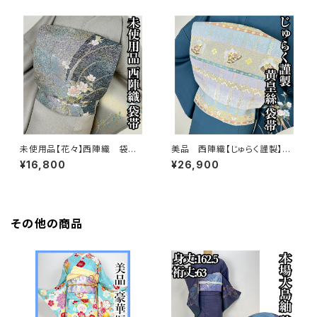
未使用品【花々】西陣織 袋
美品 西陣織【じゅらく謹製】黄
帯 正絹 s765
皇絲 落款 正絹 袋帯s762
¥16,800
¥26,900
その他の商品