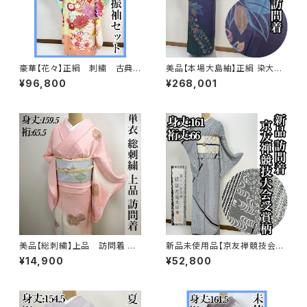
豪華【花々】正絹 刺繍 古典
美品【本場大島紬】正絹 染大島
柄 振袖セット s703
紬 訪問着s776
¥96,800
¥268,001
美品【総刺繍】上品 訪問着 単
新品未使用品【京友禅競技会大
衣 s182
会受賞柄】正絹 袷 訪問着s758
¥14,900
¥52,800