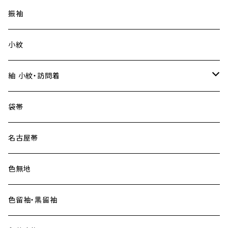
振袖
小紋
紬 小紋・訪問着
大島紬
袋帯
名古屋帯
色無地
色留袖・黒留袖