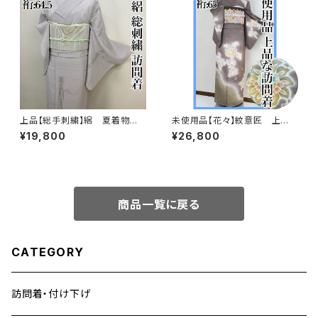
上品【総手刺繍】絽 夏着物
未使用品【花々】紋意匠 上
訪問着 正絹 s231
品 訪問着 正絹 袷s666
¥19,800
¥26,800
商品一覧に戻る
CATEGORY
訪問着・付け下げ