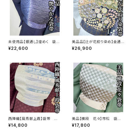
未使用品【銀通し】煌めく 袋
美品品【辻が花絞り染め】金通
帯 正絹 s777
し 袋帯 正絹s775
¥22,600
¥26,900
西陣織【風秀献上霞】袋帯 正
美品【横段 花々】市松 袋
絹 s772
帯 正絹 s767
¥14,800
¥17,800