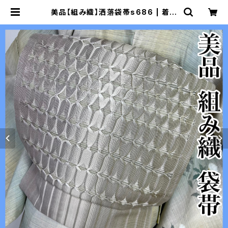
美品【組み織】洒落袋帯s686 | 着物
夢美月