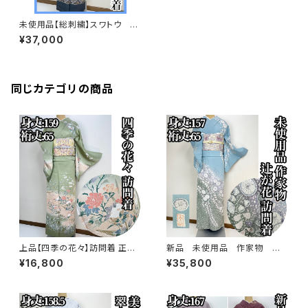
未使用品【総刺繍】スワトウ 蘇
州刺繍 訪問着 正絹 袷 しつけ
¥37,000
付s708
同じカテゴリの商品
上品【四季の花々】訪問着 正絹
新品 未使用品 作家物 絞り
袷 s779
染め【辻ヶ花 】訪問着 正絹 袷 s
¥16,800
¥35,800
778