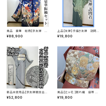
美品 豪華 総柄【京友禅 古
上品【友禅】手描き友禅 訪問着
典柄】正絹 振袖セット q993
正絹s697
¥88,900
¥19,800
新品未使用品【京友禅競技会大
美品【辻ヶ花 】膨れ織 袋帯 正
会受賞柄】正絹 袷 訪問着s758
絹 q269
¥52,800
¥19,800