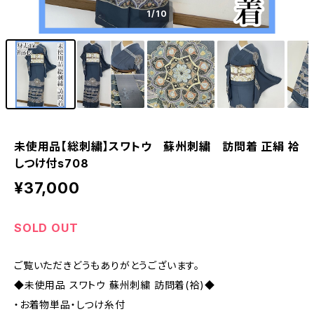
1
/10
未使用品【総刺繍】スワトウ 蘇州刺繍 訪問着 正絹 袷
しつけ付s708
¥37,000
SOLD OUT
ご覧いただきどうもありがとうございます。
◆未使用品 スワトウ 蘇州刺繍 訪問着(袷)◆
・お着物単品・しつけ糸付