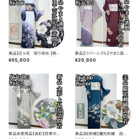
美品【辻ヶ花 絞り染め 】桐谷
新品【リバーシブル】やまと誂
翠山工房 訪問着 正絹 袷 s77
製 正絹 袷 訪問着s771
¥65,800
¥29,800
3
新品未使用品【金彩】四季の
美品【総刺繍】麗光刺繍 訪問
花々 訪問着 正絹 袷 ガード加
着 正絹 袷 s761