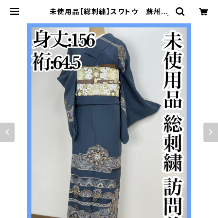
未使用品【総刺繍】スワトウ 蘇州刺
繍 訪問着 正絹 袷 しつけ付s708 |
着物 夢美月