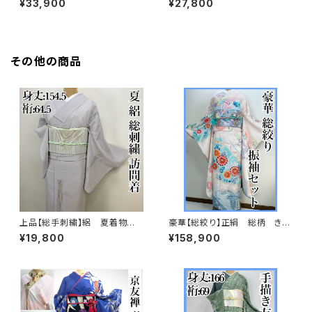
¥33,900
¥27,800
工済s763
その他の商品
上品【総手刺繍】絽 夏着物
豪華【総絞り】正絹 総柄 きぬ
訪問着 正絹 s231
たや調 振袖セット s676
¥19,800
¥158,900