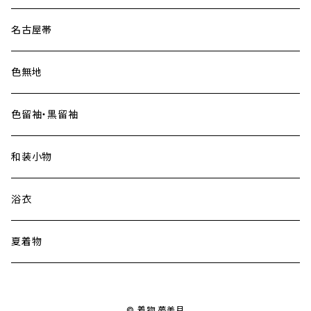
名古屋帯
色無地
色留袖・黒留袖
和装小物
浴衣
夏着物
© 着物 夢美月