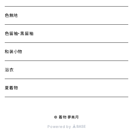
色無地
色留袖・黒留袖
和装小物
浴衣
夏着物
© 着物 夢美月
Powered by