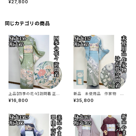
¥27,800
同じカテゴリの商品
上品【四季の花々】訪問着 正絹
新品 未使用品 作家物 絞り
袷 s779
染め【辻ヶ花 】訪問着 正絹 袷 s
¥16,800
¥35,800
778