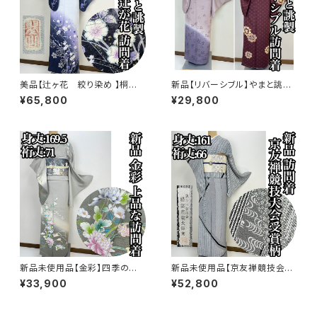
美品【辻ヶ花 絞り染め 】桐谷
新品【リバーシブル】やまと誂
翠山工房 訪問着 正絹 袷 s77
製 正絹 袷 訪問着s771
¥65,800
¥29,800
3
新品未使用品【金彩】四季の
新品未使用品【京友禅競技会大
花々 訪問着 正絹 袷 ガード加
会受賞柄】正絹 袷 訪問着s758
¥33,900
¥52,800
工済s763