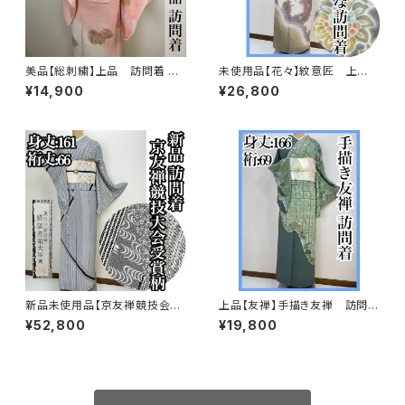
美品【総刺繍】上品 訪問着 単
未使用品【花々】紋意匠 上
衣 s182
品 訪問着 正絹 袷s666
¥14,900
¥26,800
新品未使用品【京友禅競技会大
上品【友禅】手描き友禅 訪問着
会受賞柄】正絹 袷 訪問着s758
正絹s697
¥52,800
¥19,800