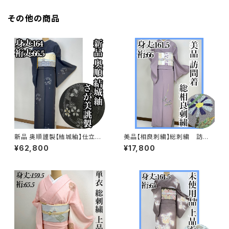
その他の商品
新品 奥順謹製【結城紬】仕立て
美品【相良刺繍】総刺繍 訪問
上り おく玉 正絹 さが美 s74
着 正絹 袷 s694
¥62,800
¥17,800
8