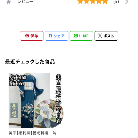
レビュー
(5)
保存
シェア
LINE
ポスト
最近チェックした商品
美品【総刺繍】麗光刺繍 訪問
着 正絹 袷 s761