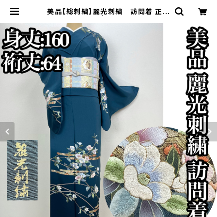
美品【総刺繍】麗光刺繍 訪問着 正絹
袷 s761 | 着物 夢美月